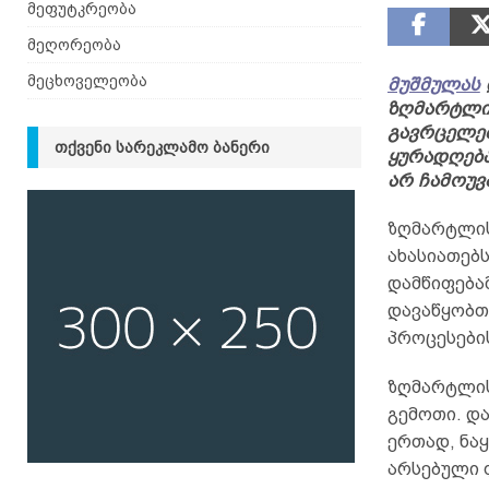
მეფუტკრეობა
მეღორეობა
მეცხოველეობა
მუშმულას
ზღმარტლის
გავრცელებ
ᲗᲥᲕᲔᲜᲘ ᲡᲐᲠᲔᲙᲚᲐᲛᲝ ᲑᲐᲜᲔᲠᲘ
ყურადღება
არ ჩამოუვ
ზღმარტლის 
ახასიათებს
დამწიფება
დავაწყობთ
პროცესები
ზღმარტლის
გემოთი. დ
ერთად, ნა
არსებული 