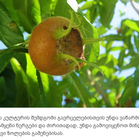
 კულტურის შემდგომი გავრცელებისთვის უნდა ვაწარ
მყენი ნერგები და ძირითადად, უნდა გამოვიყენოთ მი
ვი ზოლების გაშენებისას.