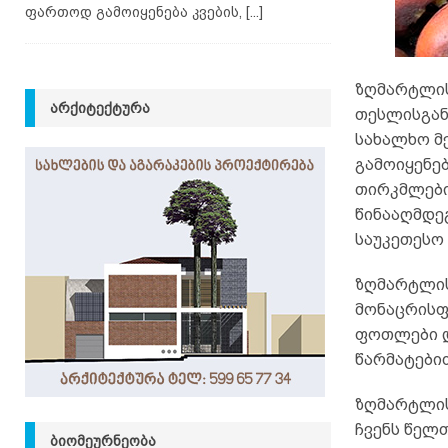
ფართოდ გამოიყენება კვების,
[...]
ზღმარტლის
ᲐᲠᲥᲘᲢᲔᲥᲢᲣᲠᲐ
თესლისგან
სახალხო მე
გამოიყენე
თირკმლები
წინააღმდე
საუკეთესო 
ზღმარტლის 
მონაცრისფრ
ფოთლები დ
წარმატები
ზღმარტლის
ჩვენს წელ
ᲑᲘᲝᲛᲔᲣᲠᲜᲔᲝᲑᲐ