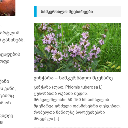
ᲡᲐᲛᲙᲣᲠᲜᲐᲚᲝ ᲛᲪᲔᲜᲐᲠᲔᲔᲑᲘ
.
ღმარტლის
 ტანინებს.
ავადების
ყოფი
ჯინჭარა – სამკურნალო მცენარე
ქანი
ჯინჭარა (ლათ. Phlomis tuberosa L)
ს კანი,
ტუჩოსანთა ოჯახში შედის.
 გამოც
მრავალწლიანი 50-150 სმ სიმაღლის
დროს.
მცენარეა გრძელი თასმისებრი ფესვებით,
რომელთა ნაწილზე ბოლქვისებრი
კიდევ
მრგვალი
[...]
ს: