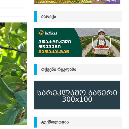
ᲑᲐᲠᲐᲥᲐ
ᲗᲥᲕᲔᲜᲘ ᲠᲔᲙᲚᲐᲛᲐ
ᲢᲔᲥᲜᲝᲚᲝᲒᲘᲐ