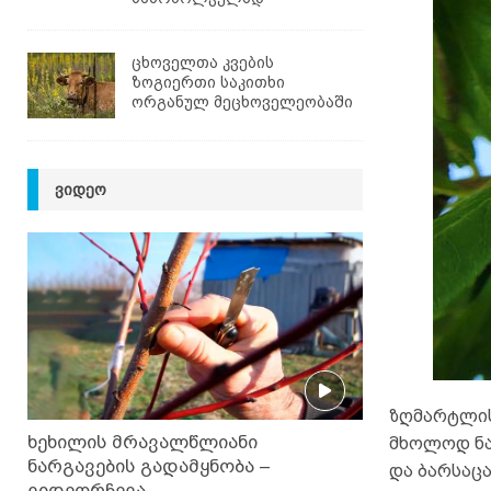
ცხოველთა კვების
ზოგიერთი საკითხი
ორგანულ მეცხოველეობაში
ᲕᲘᲓᲔᲝ
ზღმარტლის
ხეხილის მრავალწლიანი
მხოლოდ ნა
ნარგავების გადამყნობა –
და ბარსაცა
ვიდეორჩევა