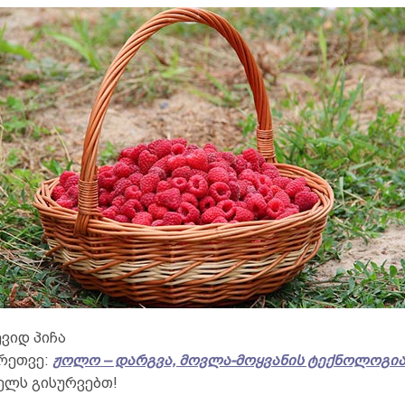
ვიდ პიჩა
რეთვე:
ჟოლო – დარგვა, მოვლა-მოყვანის ტექნოლოგი
ელს გისურვებთ!