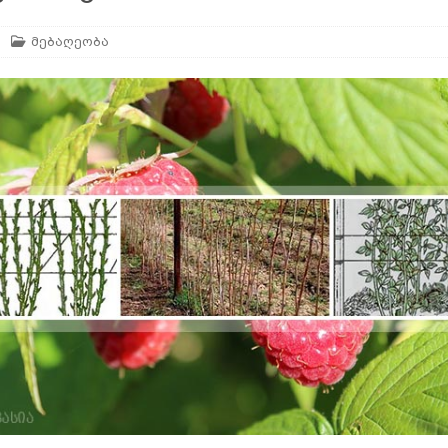
მებაღეობა
არე
AGROPLUS