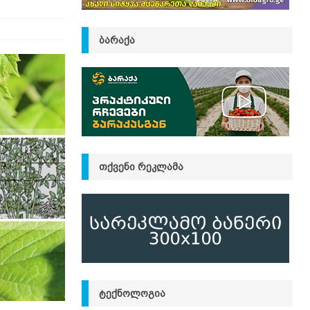
ᲑᲐᲠᲐᲥᲐ
ᲗᲥᲕᲔᲜᲘ ᲠᲔᲙᲚᲐᲛᲐ
ᲢᲔᲥᲜᲝᲚᲝᲒᲘᲐ