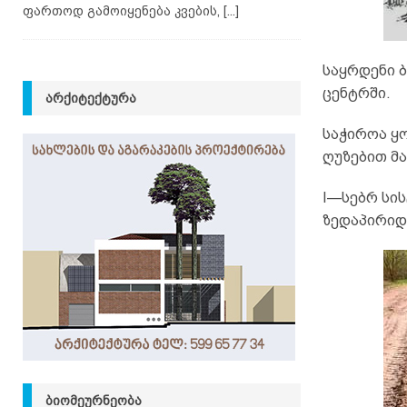
ფართოდ გამოიყენება კვების,
[...]
საყრდენი 
ცენტრში.
ᲐᲠᲥᲘᲢᲔᲥᲢᲣᲠᲐ
საჭიროა ყ
ღუზებით მ
I—სებრ სი
ზედაპირიდა
ᲑᲘᲝᲛᲔᲣᲠᲜᲔᲝᲑᲐ