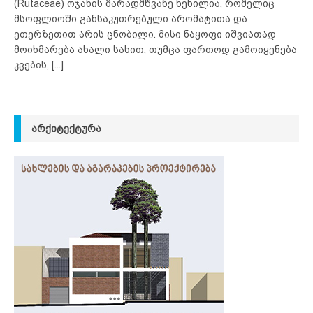
(Rutaceae) ოჯახის მარადმწვანე ხეხილია, რომელიც
მსოფლიოში განსაკუთრებული არომატითა და
ეთერზეთით არის ცნობილი. მისი ნაყოფი იშვიათად
მოიხმარება ახალი სახით, თუმცა ფართოდ გამოიყენება
კვების,
[...]
ᲐᲠᲥᲘᲢᲔᲥᲢᲣᲠᲐ