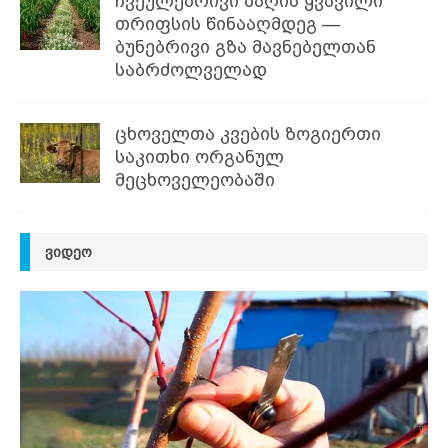
ჩვეულებრივი ბაღის ყვავილი
თრიფსის წინააღმდეგ —
ბუნებრივი გზა მავნებელთან
საბრძოლველად
ცხოველთა კვების ზოგიერთი
საკითხი ორგანულ
მეცხოველეობაში
ᲕᲘᲓᲔᲝ