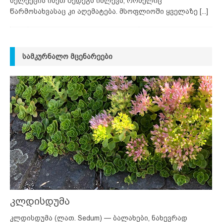
სელექცია ისეთ შედეგს იძლევა, რომელიც
წარმოსახვასაც კი აღემატება. მსოფლიოში ყველაზე
[...]
ᲡᲐᲛᲙᲣᲠᲜᲐᲚᲝ ᲛᲪᲔᲜᲐᲠᲔᲔᲑᲘ
კლდისდუმა
კლდისდუმა (ლათ. Sedum) — ბალახები, ნახევრად