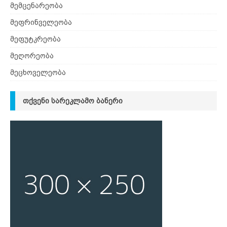
მემცენარეობა
მეფრინველეობა
მეფუტკრეობა
მეღორეობა
მეცხოველეობა
ᲗᲥᲕᲔᲜᲘ ᲡᲐᲠᲔᲙᲚᲐᲛᲝ ᲑᲐᲜᲔᲠᲘ