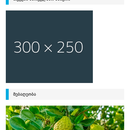
ᲛᲔᲑᲐᲦᲔᲝᲑᲐ