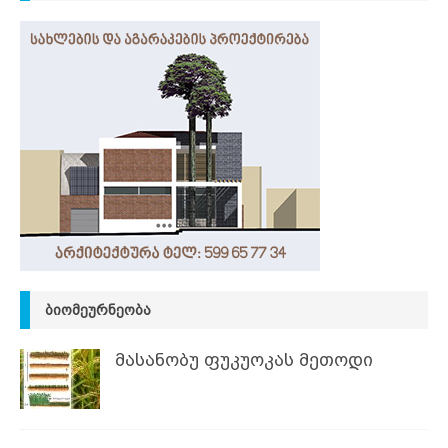
ᲑᲘᲝᲛᲔᲣᲠᲜᲔᲝᲑᲐ
მასანობუ ფუკუოკას მეთოდი