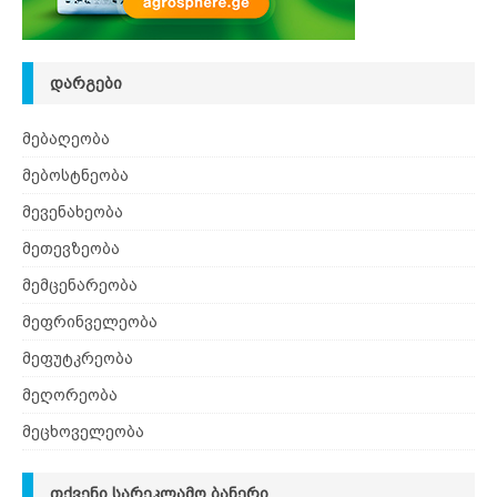
ᲓᲐᲠᲒᲔᲑᲘ
მებაღეობა
მებოსტნეობა
მევენახეობა
მეთევზეობა
მემცენარეობა
მეფრინველეობა
მეფუტკრეობა
მეღორეობა
მეცხოველეობა
ᲗᲥᲕᲔᲜᲘ ᲡᲐᲠᲔᲙᲚᲐᲛᲝ ᲑᲐᲜᲔᲠᲘ