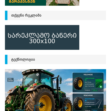
ᲗᲥᲕᲔᲜᲘ ᲠᲔᲙᲚᲐᲛᲐ
ᲢᲔᲥᲜᲝᲚᲝᲒᲘᲐ