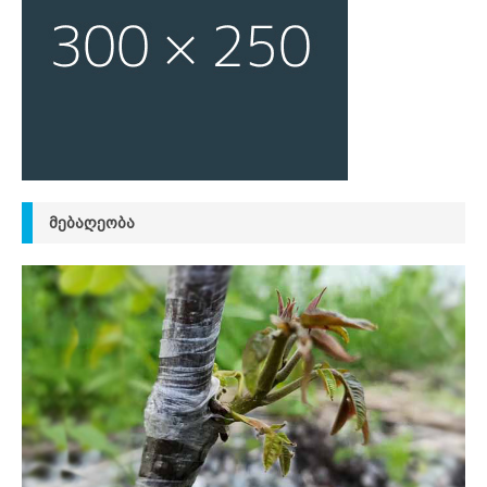
ᲛᲔᲑᲐᲦᲔᲝᲑᲐ