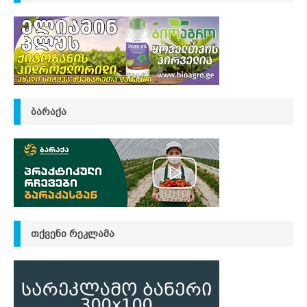
ᲑᲐᲠᲐᲥᲐ
ᲗᲥᲕᲔᲜᲘ ᲠᲔᲙᲚᲐᲛᲐ