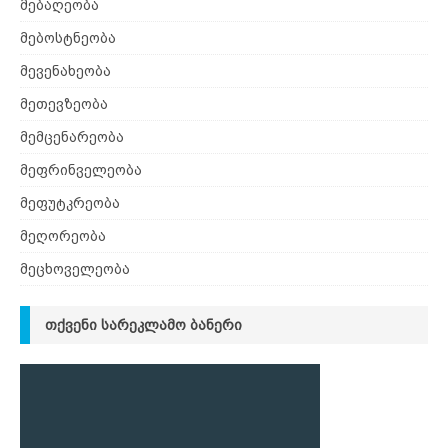
მებაღეობა
მებოსტნეობა
მევენახეობა
მეთევზეობა
მემცენარეობა
მეფრინველეობა
მეფუტკრეობა
მეღორეობა
მეცხოველეობა
ᲗᲥᲕᲔᲜᲘ ᲡᲐᲠᲔᲙᲚᲐᲛᲝ ᲑᲐᲜᲔᲠᲘ