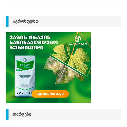
ᲐᲒᲠᲝᲡᲤᲔᲠᲝ
ᲓᲐᲠᲒᲔᲑᲘ