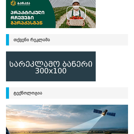
ᲗᲥᲕᲔᲜᲘ ᲠᲔᲙᲚᲐᲛᲐ
ᲢᲔᲥᲜᲝᲚᲝᲒᲘᲐ