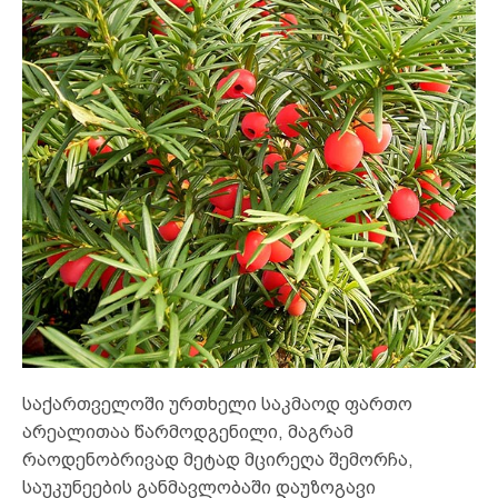
საქართველოში ურთხელი საკმაოდ ფართო
არეალითაა წარმოდგენილი, მაგრამ
რაოდენობრივად მეტად მცირეღა შემორჩა,
საუკუნეების განმავლობაში დაუზოგავი