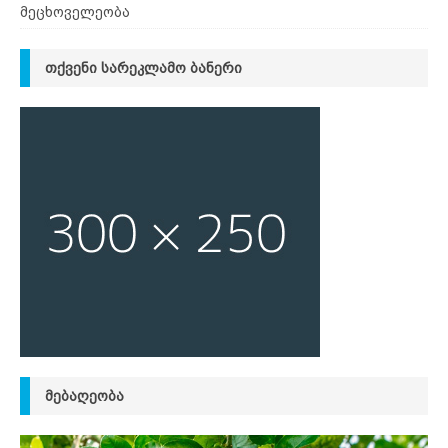
მეცხოველეობა
ᲗᲥᲕᲔᲜᲘ ᲡᲐᲠᲔᲙᲚᲐᲛᲝ ᲑᲐᲜᲔᲠᲘ
ᲛᲔᲑᲐᲦᲔᲝᲑᲐ