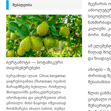
მცენარის ო
ᲛᲔᲑᲐᲦᲔᲝᲑᲐ
აბსოლუტურ
სიცოცხლის
ნახშირბადი
კალიუმი, კ
ბორი, მანგ
ამ ელემენტ
წილად მოდ
და ნიადაგ
ბერგამოტი — ბოტანიკური
თავისებურებები
აზოტის – 
ძირითად წ
ბერგამოტი (ლათ. Citrus bergamia)
ციტრუსოვანთა (Rutaceae) ოჯახის
შესაბამისი
მარადმწვანე ხეხილია, რომელიც
მსოფლიოში განსაკუთრებული
წლის განმ
არომატითა და ეთერზეთით არის
ცოცხალი ო
ცნობილი. მისი ნაყოფი იშვიათად
შენაერთებ
მოიხმარება ახალი სახით, თუმცა