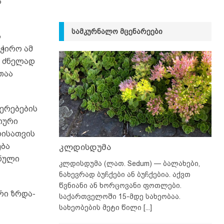
ა
ᲡᲐᲛᲙᲣᲠᲜᲐᲚᲝ ᲛᲪᲔᲜᲐᲠᲔᲔᲑᲘ
ს
აჭირო ამ
ს ძნელად
თაა
იერებების
იური
რისათვის
ება
კლდისდუმა
ანული
კლდისდუმა (ლათ. Sedum) — ბალახები,
ნახევრად ბუჩქები ან ბუჩქებია. აქვთ
წვნიანი ან ხორცოვანი ფოთლები.
რი ზრდა-
საქართველოში 15-მდე სახეობაა.
სახეობების მეტი წილი
[...]