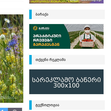
ᲑᲐᲠᲐᲥᲐ
ᲗᲥᲕᲔᲜᲘ ᲠᲔᲙᲚᲐᲛᲐ
ᲢᲔᲥᲜᲝᲚᲝᲒᲘᲐ