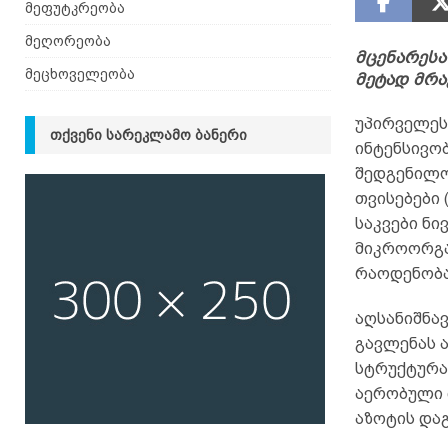
მეფუტკრეობა
მეღორეობა
მცენარესა
მეცხოველეობა
მეტად მრა
უპირველეს
ᲗᲥᲕᲔᲜᲘ ᲡᲐᲠᲔᲙᲚᲐᲛᲝ ᲑᲐᲜᲔᲠᲘ
ინტენსივო
შედგენილობ
თვისებები 
საკვები ნი
მიკროორგან
რაოდენობა
აღსანიშნა
გავლენას ა
სტრუქტურა
აერობული 
აზოტის დაგ