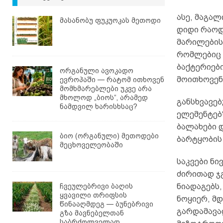
ასე, მაგა
მასანობუ ფუკუოკას მეთოდი
დიდი რაოდ
მარილების 
რომლებიც 
ბაქტერიებ
ორგანული ავოკადო
მოითხოვენ
ევროპაში — რატომ ითხოვენ
მომხმარებლები უკვე არა
მხოლოდ „ბიოს“, არამედ
განსხვავებ
ნამდვილ ხარისხსაც?
ელემენტებზ
ბალახები 
ბიო (ორგანული) მეთოდები
ბარტყობის 
მეცხოველეობაში
საკვები ნი
ძირითად ჯგ
ჩვეულებრივი ბაღის
ნიადაგებს
ყვავილი თრიფსის
ნოყიერ, მდ
წინააღმდეგ — ბუნებრივი
გარდამავალ
გზა მავნებელთან
საბრძოლველად