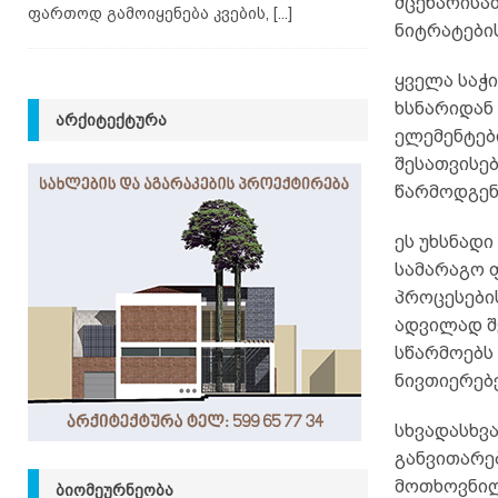
მცენარისა
ფართოდ გამოიყენება კვების,
[...]
ნიტრატების
ყველა საჭი
ხსნარიდან
ᲐᲠᲥᲘᲢᲔᲥᲢᲣᲠᲐ
ელემენტებ
შესათვისე
წარმოდგენ
ეს უხსნად
სამარაგო 
პროცესები
ადვილად შ
სწარმოებს
ნივთიერებ
სხვადასხვ
განვითარე
მოთხოვნილ
ᲑᲘᲝᲛᲔᲣᲠᲜᲔᲝᲑᲐ