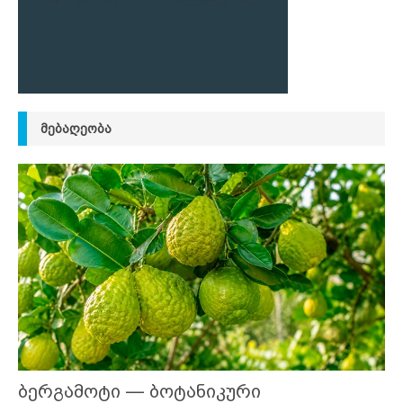
ᲛᲔᲑᲐᲦᲔᲝᲑᲐ
ბერგამოტი — ბოტანიკური