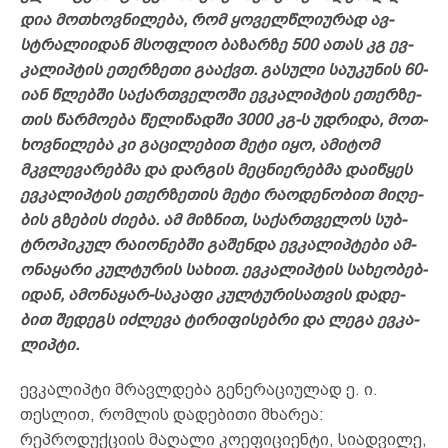
დია მოთ­ხოვ­ნი­ლე­ბა, რომ
ყოველწლი­ურ­ად ავ­
სტრა­ლი­იდ­ან მსოფ­ლიო ბა­ზარ­ზე 500 ათ­ას კგ ევ­
კა­ლიპ­ტის ეთ­ერ­ზე­თი გა­აქვთ. გასული საუკუნის 60-
იან წლებში სა­ქარ­თვე­ლო­ში ევ­კა­ლიპ­ტის ეთ­ერ­ზე­
თის წარ­მო­ე­ბა
წელი­წად­ში 3000 კგ-ს უდ­რი­და, მოთ­
ხოვ­ნი­ლე­ბა კი გა­ცი­ლე­ბით მე­ტი იყო, ამ­იტ­ომ
მკვლე­ვა­რებ­მა და დარ­გის მეც­ნი­ერ­ებ­მა და­იწ­ყეს
ევ­კა­ლიპ­ტის ეთ­ერ­ზე­თის მე­ტი რა­ოდ­ენ­ობ­ით მი­ღე­
ბის გზე­ბის ძი­ე­ბა. ამ მიზ­ნით, სა­ქარ­თვე­ლოს სუბ­
ტრო­პი­კულ რა­ი­ონ­ებ­ში გა­შენ­და ევ­კა­ლიპ­ტე­ბი ამ­
ონ­აყ­ა­რი კულ­ტუ­რის სა­ხით. ევ­კა­ლიპ­ტის სა­ხე­ობ­ებ­
იდ­ან, ამ­ონ­აყ­არ-სა­კა­ფი კულ­ტუ­რი­სათ­ვის და­დე­
ბით შე­დეგს იძ­ლე­ვა ტი­რი­ფი­სებ­რი და ლე­გა ევ­კა­
ლიპ­ტი.
ევკალიპტი მრავლდება გენერაციულად ე. ი.
თესლით, რომლის დადებითი მხარეა:
რეპროდუქციის მაღალი კოეფიციენტი, სიადვილე,