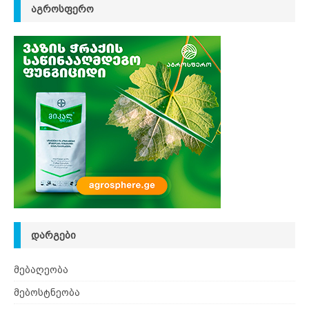
ᲐᲒᲠᲝᲡᲤᲔᲠᲝ
ᲓᲐᲠᲒᲔᲑᲘ
მებაღეობა
მებოსტნეობა