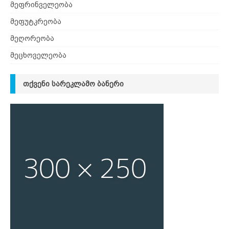
მეფრინველეობა
მეფუტკრეობა
მეღორეობა
მეცხოველეობა
ᲗᲥᲕᲔᲜᲘ ᲡᲐᲠᲔᲙᲚᲐᲛᲝ ᲑᲐᲜᲔᲠᲘ