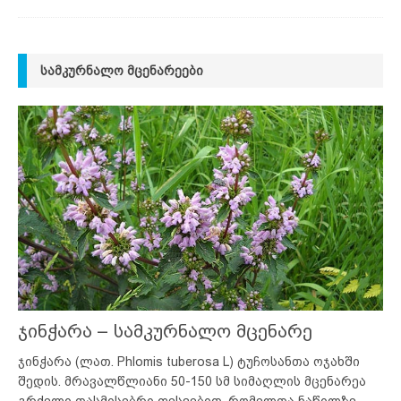
ᲡᲐᲛᲙᲣᲠᲜᲐᲚᲝ ᲛᲪᲔᲜᲐᲠᲔᲔᲑᲘ
ჯინჭარა – სამკურნალო მცენარე
ჯინჭარა (ლათ. Phlomis tuberosa L) ტუჩოსანთა ოჯახში
შედის. მრავალწლიანი 50-150 სმ სიმაღლის მცენარეა