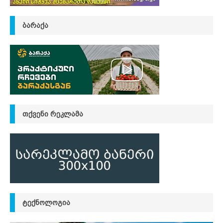
ᲑᲐᲠᲐᲥᲐ
ᲗᲥᲕᲔᲜᲘ ᲠᲔᲙᲚᲐᲛᲐ
ᲢᲔᲥᲜᲝᲚᲝᲒᲘᲐ