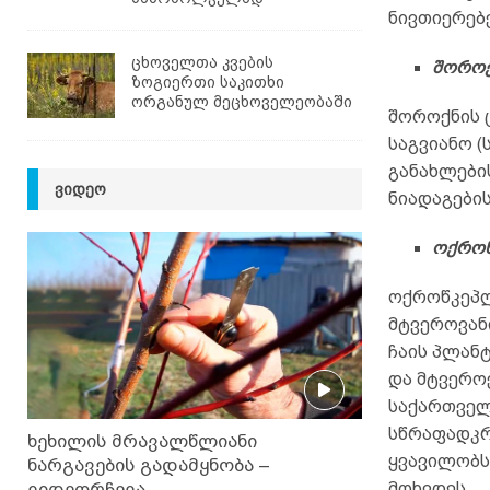
ნივთიერებ
ცხოველთა კვების
შოროქ
ზოგიერთი საკითხი
ორგანულ მეცხოველეობაში
შოროქნის 
საგვიანო (
განახლები
ᲕᲘᲓᲔᲝ
ნიადაგების
ოქრო
ოქროწკეპლ
მტვეროვან
ჩაის პლან
და მტვერო
საქართველ
სწრაფადკრ
ხეხილის მრავალწლიანი
ყვავილობს
ნარგავების გადამყნობა –
მოხვდეს.
ვიდეორჩევა