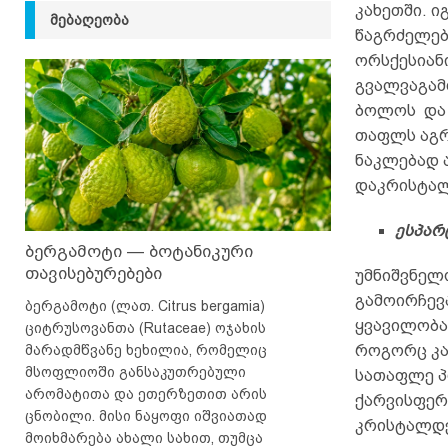
კახეთში. 
ᲛᲔᲑᲐᲦᲔᲝᲑᲐ
წაგრძელებ
ორსქესიანი
გვალვაგამ
ბოლოს და მ
თაფლს აგრ
ნაკლებად 
დაკრისტალ
ესპარ
ბერგამოტი — ბოტანიკური
თავისებურებები
უმნიშვნელ
გამოირჩევ
ბერგამოტი (ლათ. Citrus bergamia)
ყვავილობა
ციტრუსოვანთა (Rutaceae) ოჯახის
მარადმწვანე ხეხილია, რომელიც
როგორც კარ
მსოფლიოში განსაკუთრებული
სათაფლე პ
არომატითა და ეთერზეთით არის
ქარვისფერ
ცნობილი. მისი ნაყოფი იშვიათად
კრისტალდე
მოიხმარება ახალი სახით, თუმცა