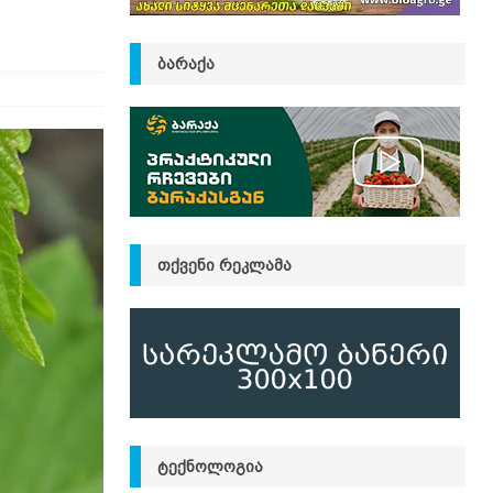
ᲑᲐᲠᲐᲥᲐ
ᲗᲥᲕᲔᲜᲘ ᲠᲔᲙᲚᲐᲛᲐ
ᲢᲔᲥᲜᲝᲚᲝᲒᲘᲐ