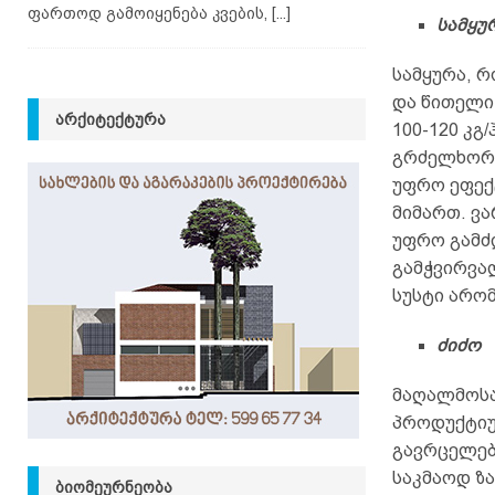
ფართოდ გამოიყენება კვების,
[...]
სამყუ
სამყურა, 
და წითელი
ᲐᲠᲥᲘᲢᲔᲥᲢᲣᲠᲐ
100-120 კგ
გრძელხორთ
უფრო ეფექ
მიმართ. ვ
უფრო გამძ
გამჭვირვა
სუსტი არომ
ძიძო
მაღალმოსა
პროდუქტიუ
გავრცელებ
საკმაოდ ზ
ᲑᲘᲝᲛᲔᲣᲠᲜᲔᲝᲑᲐ