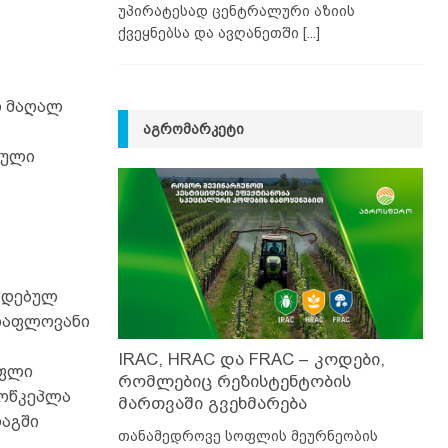
უპირატესად ცენტრალური აზიის
ქვეყნებსა და ავღანეთში
[...]
დ მაღალ
ᲐᲒᲠᲝᲛᲐᲠᲙᲔᲢᲘ
ბული
გდებულ
 თაფლოვანი
IRAC, HRAC და FRAC – კოდები,
აფლი
რომლებიც რეზისტენტობის
როწკეპლა
მართვაში გვეხმარება
რაგში
თანამედროვე სოფლის მეურნეობის