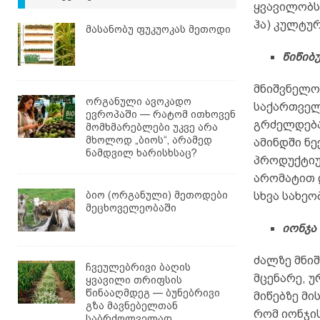
ყვავილობს
ჰა) კულტურ
მასანობუ ფუკუოკას მეთოდი
წიწიბ
მნიშვნელო
ორგანული ავოკადო
საქართველ
ევროპაში — რატომ ითხოვენ
გრძელდება,
მომხმარებლები უკვე არა
მხოლოდ „ბიოს“, არამედ
ამინდში ნე
ნამდვილ ხარისხსაც?
პროდუქტიულ
არომატით 
ბიო (ორგანული) მეთოდები
სხვა სახეო
მეცხოველეობაში
იონჯა
ძალზე მნი
ჩვეულებრივი ბაღის
მცენარე, უ
ყვავილი თრიფსის
წინააღმდეგ — ბუნებრივი
მიწებზე მი
გზა მავნებელთან
რომ იონჯი
საბრძოლველად