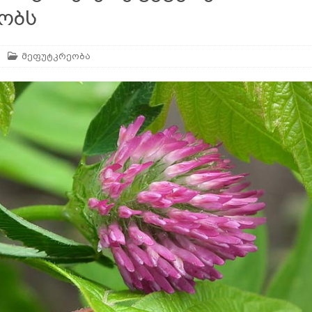
ობს
მეფუტკრეობა