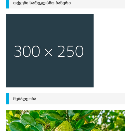
ᲗᲥᲕᲔᲜᲘ ᲡᲐᲠᲔᲙᲚᲐᲛᲝ ᲑᲐᲜᲔᲠᲘ
ᲛᲔᲑᲐᲦᲔᲝᲑᲐ