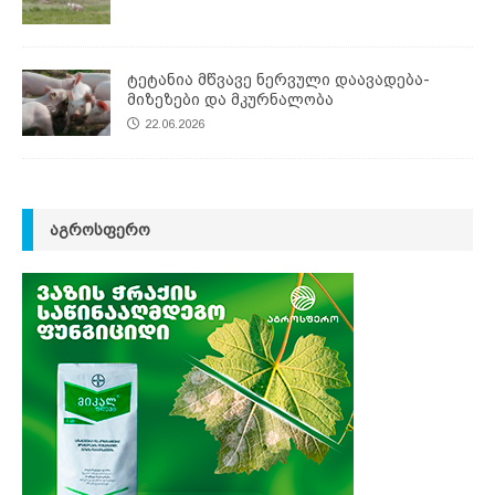
ტეტანია მწვავე ნერვული დაავადება-
მიზეზები და მკურნალობა
22.06.2026
ᲐᲒᲠᲝᲡᲤᲔᲠᲝ