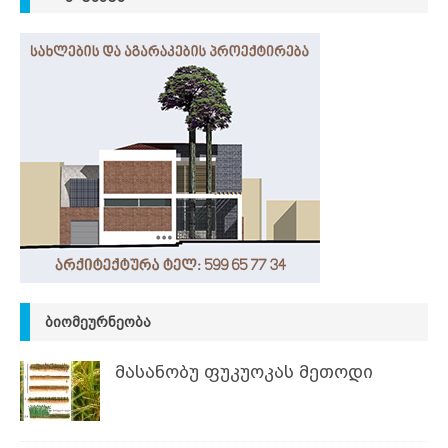
ᲑᲘᲝᲛᲔᲣᲠᲜᲔᲝᲑᲐ
მასანობუ ფუკუოკას მეთოდი