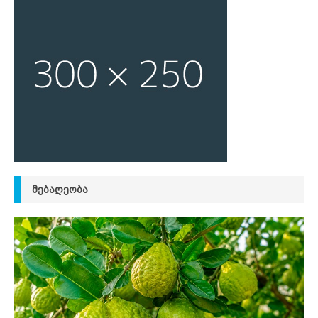
ᲛᲔᲑᲐᲦᲔᲝᲑᲐ