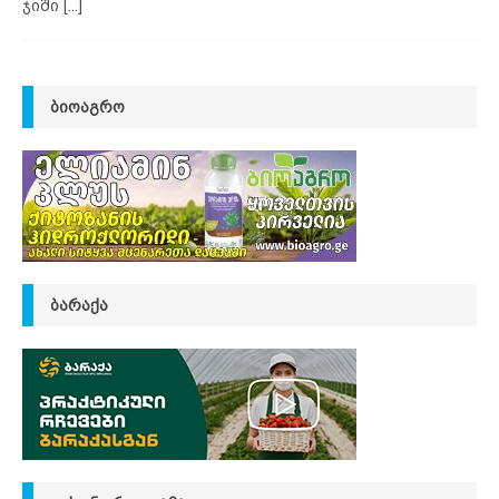
ჯიში
[...]
ᲑᲘᲝᲐᲒᲠᲝ
ᲑᲐᲠᲐᲥᲐ