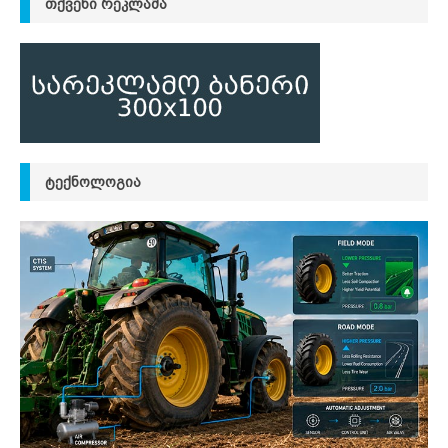
ᲗᲥᲕᲔᲜᲘ ᲠᲔᲙᲚᲐᲛᲐ
ᲢᲔᲥᲜᲝᲚᲝᲒᲘᲐ