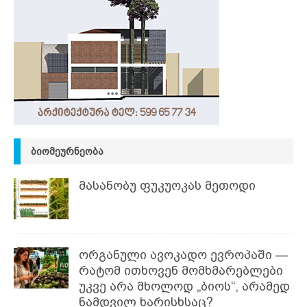
ᲑᲘᲝᲛᲔᲣᲠᲜᲔᲝᲑᲐ
მასანობუ ფუკუოკას მეთოდი
ორგანული ავოკადო ევროპაში —
რატომ ითხოვენ მომხმარებლები
უკვე არა მხოლოდ „ბიოს“, არამედ
ნამდვილ ხარისხსაც?