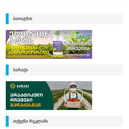
ᲑᲘᲝᲐᲒᲠᲝ
ᲑᲐᲠᲐᲥᲐ
ᲗᲥᲕᲔᲜᲘ ᲠᲔᲙᲚᲐᲛᲐ