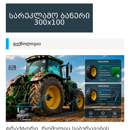
ᲢᲔᲥᲜᲝᲚᲝᲒᲘᲐ
ტრაქტორი, რომელიც საბურავების