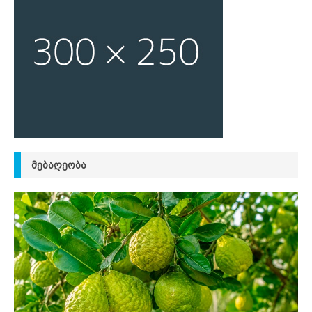
ᲛᲔᲑᲐᲦᲔᲝᲑᲐ