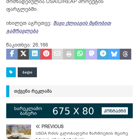
მომზადებულია USAID/REAP პროექტის
ფარგლებში.
იხილეთ აგრეთვე:
შავი ქლიავის მყნობით
გამრავლება
წაკითხვა:
26,166
ᲑᲐᲦᲘ
ᲗᲥᲕᲔᲜᲘ ᲠᲔᲙᲚᲐᲛᲐ
PREVIOUS
USDA რძის გლობალური წარმოების მცირე