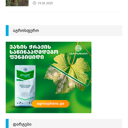
19.03.2023
ᲐᲒᲠᲝᲡᲤᲔᲠᲝ
ᲓᲐᲠᲒᲔᲑᲘ