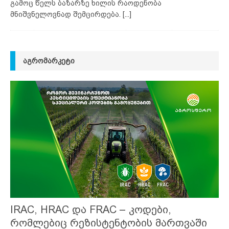
გამოც წელს ბაზარზე ხილის რაოდენობა
მნიშვნელოვნად შემცირდება.
[...]
ᲐᲒᲠᲝᲛᲐᲠᲙᲔᲢᲘ
IRAC, HRAC და FRAC – კოდები,
რომლებიც რეზისტენტობის მართვაში