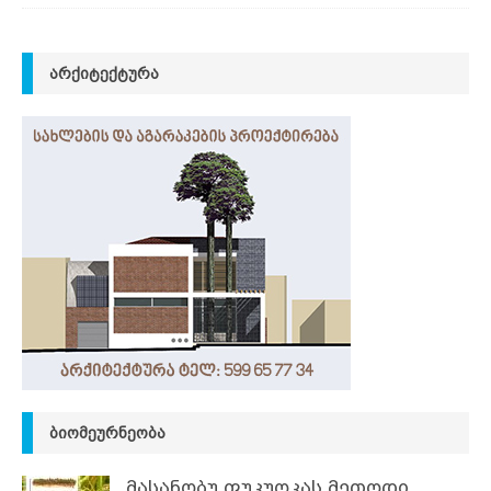
ᲐᲠᲥᲘᲢᲔᲥᲢᲣᲠᲐ
ᲑᲘᲝᲛᲔᲣᲠᲜᲔᲝᲑᲐ
მასანობუ ფუკუოკას მეთოდი