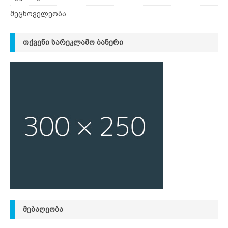
მეცხოველეობა
ᲗᲥᲕᲔᲜᲘ ᲡᲐᲠᲔᲙᲚᲐᲛᲝ ᲑᲐᲜᲔᲠᲘ
ᲛᲔᲑᲐᲦᲔᲝᲑᲐ