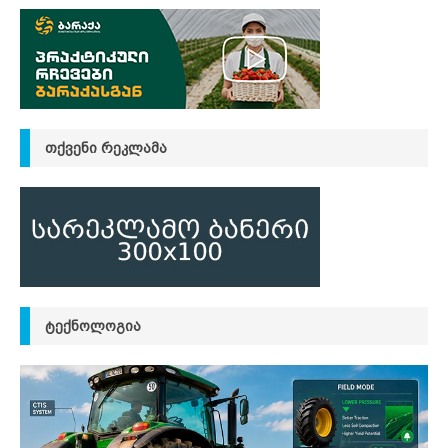
ᲗᲥᲕᲔᲜᲘ ᲠᲔᲙᲚᲐᲛᲐ
ᲢᲔᲥᲜᲝᲚᲝᲒᲘᲐ