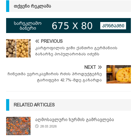
ᲗᲥᲕᲔᲜᲘ ᲠᲔᲙᲚᲐᲛᲐ
PREVIOUS
კარტოფილის ჯიში ქანთრი გერმანიის
ბაზარზე პოპულარობას იძენს
NEXT
ჩინეთმა ევროკავშირის რძის პროდუქტებზე
ტარიფები 42.7%-მდე გაზარდა
RELATED ARTICLES
აღმოსავლური ხურმის გამრავლება
28.03.2026