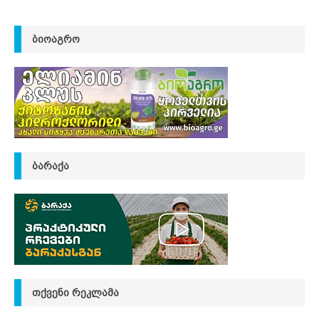
ᲑᲘᲝᲐᲒᲠᲝ
ᲑᲐᲠᲐᲥᲐ
ᲗᲥᲕᲔᲜᲘ ᲠᲔᲙᲚᲐᲛᲐ