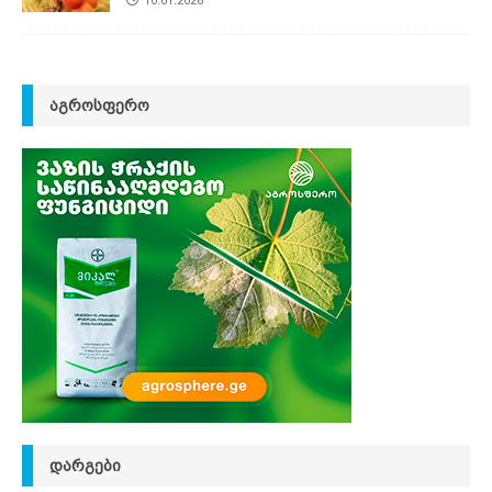
10.01.2026
ᲐᲒᲠᲝᲡᲤᲔᲠᲝ
ᲓᲐᲠᲒᲔᲑᲘ