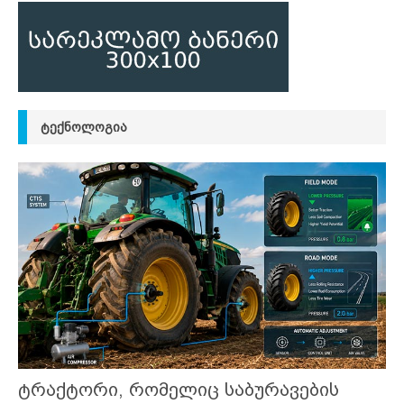
ᲢᲔᲥᲜᲝᲚᲝᲒᲘᲐ
ტრაქტორი, რომელიც საბურავების