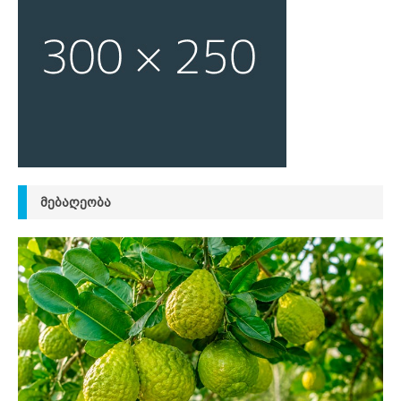
ᲛᲔᲑᲐᲦᲔᲝᲑᲐ