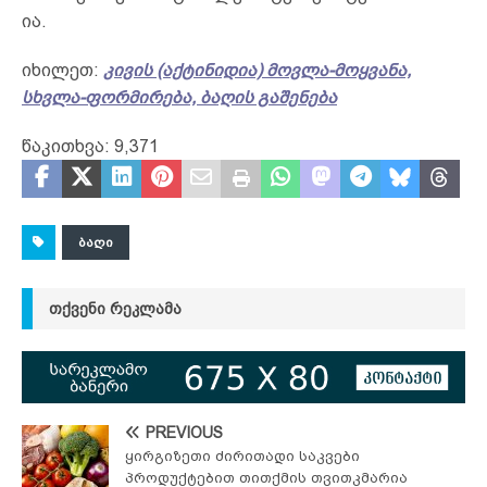
ია.
იხილეთ:
კივის (აქტინიდია) მოვლა-მოყვანა,
სხვლა-ფორმირება, ბაღის გაშენება
წაკითხვა:
9,371
ᲑᲐᲦᲘ
ᲗᲥᲕᲔᲜᲘ ᲠᲔᲙᲚᲐᲛᲐ
PREVIOUS
ყირგიზეთი ძირითადი საკვები
პროდუქტებით თითქმის თვითკმარია