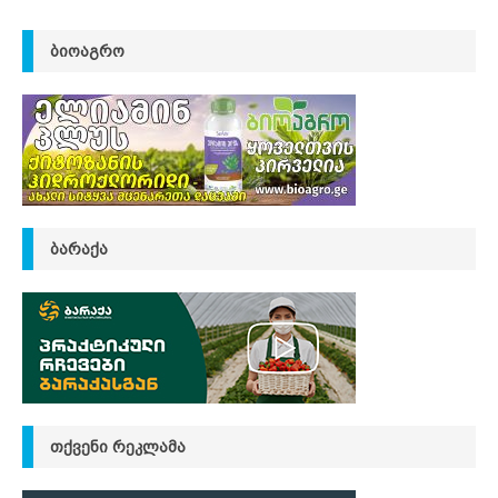
ᲑᲘᲝᲐᲒᲠᲝ
ᲑᲐᲠᲐᲥᲐ
ᲗᲥᲕᲔᲜᲘ ᲠᲔᲙᲚᲐᲛᲐ