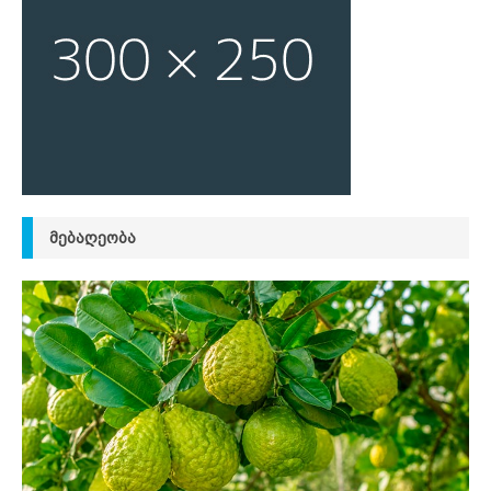
ᲛᲔᲑᲐᲦᲔᲝᲑᲐ