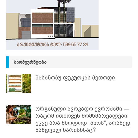
ᲑᲘᲝᲛᲔᲣᲠᲜᲔᲝᲑᲐ
მასანობუ ფუკუოკას მეთოდი
ორგანული ავოკადო ევროპაში —
რატომ ითხოვენ მომხმარებლები
უკვე არა მხოლოდ „ბიოს“, არამედ
ნამდვილ ხარისხსაც?