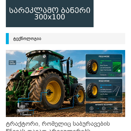
ᲢᲔᲥᲜᲝᲚᲝᲒᲘᲐ
ტრაქტორი, რომელიც საბურავების