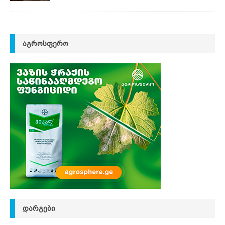
ᲐᲒᲠᲝᲡᲤᲔᲠᲝ
ᲓᲐᲠᲒᲔᲑᲘ