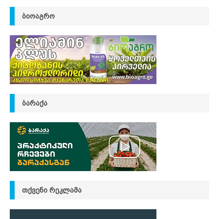
ᲑᲘᲝᲐᲒᲠᲝ
ᲑᲐᲠᲐᲥᲐ
ᲗᲥᲕᲔᲜᲘ ᲠᲔᲙᲚᲐᲛᲐ