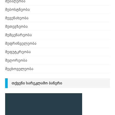
მებაღეობა
მებოსტნეობა
მევენახეობა
მეთევზეობა
მემცენარეობა
მეფრინველეობა
მეფუტკრეობა
მეღორეობა
მეცხოველეობა
ᲗᲥᲕᲔᲜᲘ ᲡᲐᲠᲔᲙᲚᲐᲛᲝ ᲑᲐᲜᲔᲠᲘ