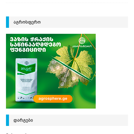
ᲐᲒᲠᲝᲡᲤᲔᲠᲝ
ᲓᲐᲠᲒᲔᲑᲘ