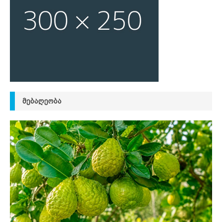
ᲛᲔᲑᲐᲦᲔᲝᲑᲐ