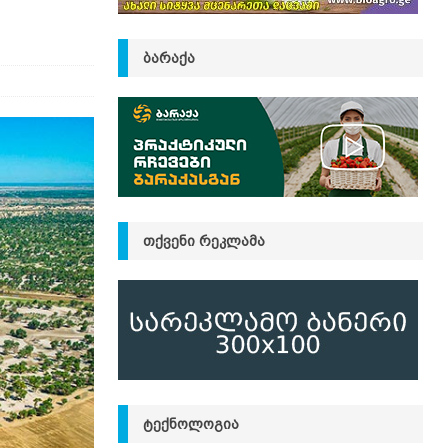
ᲑᲐᲠᲐᲥᲐ
ᲗᲥᲕᲔᲜᲘ ᲠᲔᲙᲚᲐᲛᲐ
ᲢᲔᲥᲜᲝᲚᲝᲒᲘᲐ