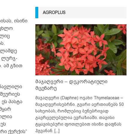
AGROPLUS
ნ
სას, ისინი
ოცხლო
ელიც
ს.
 წლამდე
 ლურჯ-
. ამ გზით
მაჯაღვერი – დეკორატიული
ესწავლილი
მცენარე
 შეურიეს
მაჯაღვერი (Daphne) ოჯახი Thymelaceae –
 ეს პასტა
მაჯაღვერისებრნი. გვარი აერთიანებს 50
მყარ
სახეობას, რომლებიც ბუნებრივად
ვილია
გავრცელებულია ევრაზიაში. თავისი
 ეს
ტყავისებური ფოთლებით ისინი დაფნას
ჰგვანან.
[...]
რი ქერქის“