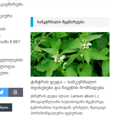
კავშირებს.
ციური
ᲡᲐᲛᲙᲣᲠᲜᲐᲚᲝ ᲛᲪᲔᲜᲐᲠᲔᲔᲑᲘ
ბას
.
აში 6 667
ცვლილების
ოლოგია
ეთი.
ჭინჭრის დედა – სამკურნალო
თვისებები და ნაყენის მომზადება
ჭინჭრის დედა (ლათ. Lamium album L.)
მრავალწლიანი ბალახოვანი მცენარეა,
ტუჩოსანთა ოჯახიდან, გრძელი, მცოცავი
ᲘᲜᲔᲗᲘ
ჰორიზონტალური ფესურით,