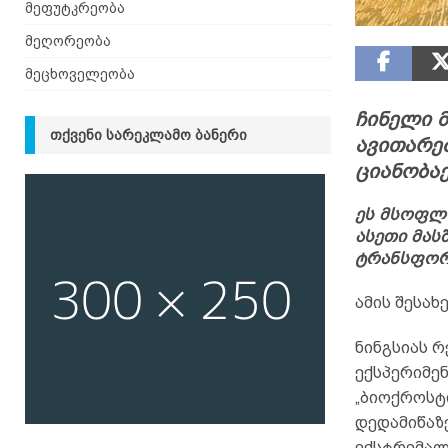
მეფუტკრეობა
მეღორეობა
მეცხოველეობა
ჩინელი მ
ᲗᲥᲕᲔᲜᲘ ᲡᲐᲠᲔᲙᲚᲐᲛᲝ ᲑᲐᲜᲔᲠᲘ
ავითარებ
ციანობაქ
ეს მსოფლი
ასეთი მას
ტრანსფორ
ამის შესახე
ნინგსიას რ
ექსპერიმე
„ბიოქროსტი
დედამიწაზ
ექსტრემალ