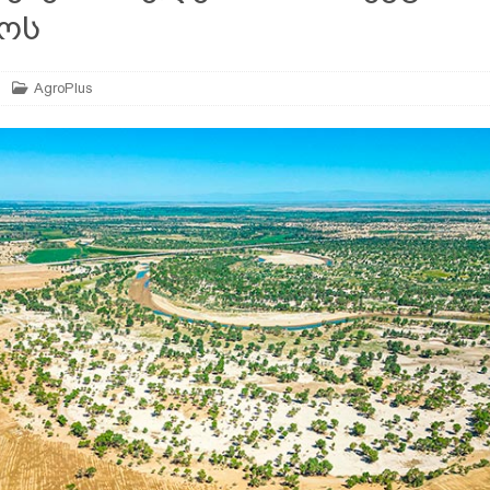
ოს
არე
AGROPLUS
AgroPlus