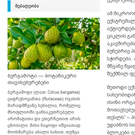
ᲛᲔᲑᲐᲦᲔᲝᲑᲐ
ამ მიკროო
ექსტრემალუ
აქტიურდებ
ციკლის გა
აკავშირებს
ბუნებრივ პ
სჭირდება.
მწვანე წყ
შექმნილ ფე
ბერგამოტი — ბოტანიკური
თავისებურებები
მეთოდი ექს
ბერგამოტი (ლათ. Citrus bergamia)
სახეობიდან
ციტრუსოვანთა (Rutaceae) ოჯახის
ისინი ორგა
მარადმწვანე ხეხილია, რომელიც
მოთავსებუ
მსოფლიოში განსაკუთრებული
თესლს“ – 
არომატითა და ეთერზეთით არის
უდაბნოს ს
ცნობილი. მისი ნაყოფი იშვიათად
მოიხმარება ახალი სახით, თუმცა
ბლოკები აქ