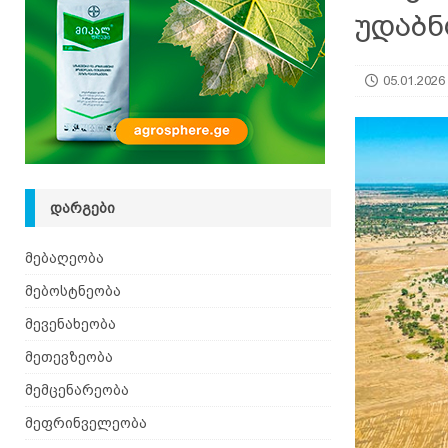
უდაბნ
იზრდება
ᲛᲔᲑᲝᲡᲢᲜᲔᲝᲑᲐ
[ 06.08.2026 ]
მაჯაღვერი – დეკორატიული მცენ
05.01.2026
ᲓᲐᲠᲒᲔᲑᲘ
მებაღეობა
მებოსტნეობა
მევენახეობა
მეთევზეობა
მემცენარეობა
მეფრინველეობა