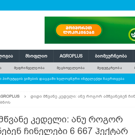
ᲚᲝᲒᲘᲐ
ᲛᲡᲝᲤᲚᲘᲝ
AGROPLUS
ᲑᲘᲝᲛᲔᲣᲠᲜᲔᲝᲑᲐ
Ა
ᲛᲔᲤᲠᲘᲜᲕᲔᲚᲔᲝᲑᲐ
ᲛᲔᲪᲮᲝᲕᲔᲚᲔᲝᲑᲐ
ᲛᲔᲤᲣᲢᲙᲠᲔᲝᲑᲐ
 პირუტყვის ჯიშების დაცვაში ხელოვნური ინტელექტი ჩაერთვება
AGROPLUS
დიდი მწვანე კედელი: ანუ როგორ ამწვანებენ ჩინ
ე ათობით ახალი ნერგი — რატომ ვერ ანაცვლებს დარგვა
აბნოს
მწვანე კედელი: ანუ როგორ
 წნევას თავად არეგულირებს
ᲢᲔᲥᲜᲝᲚᲝᲒᲘᲐ
ნებენ ჩინელები 6 667 ჰექტარ
ი ბოსტნეული, რომლის პოპულარობა მსოფლიოში სწრაფად