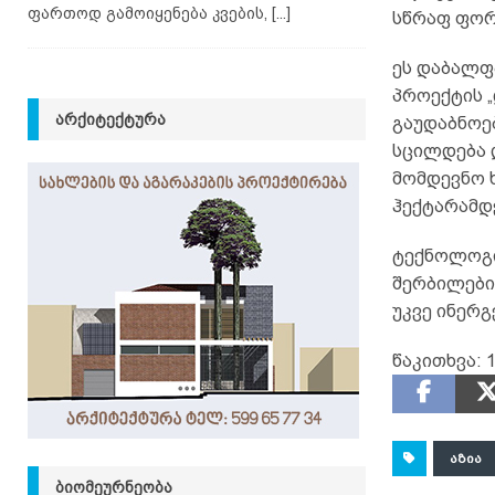
ფართოდ გამოიყენება კვების,
[...]
სწრაფ ფორ
ეს დაბალფ
პროექტის „
ᲐᲠᲥᲘᲢᲔᲥᲢᲣᲠᲐ
გაუდაბნოე
სცილდება დ
მომდევნო ხ
ჰექტარამდე
ტექნოლოგი
შერბილები
უკვე ინერ
წაკითხვა:
1
ᲐᲖᲘᲐ
ᲑᲘᲝᲛᲔᲣᲠᲜᲔᲝᲑᲐ