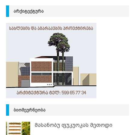
ᲐᲠᲥᲘᲢᲔᲥᲢᲣᲠᲐ
ᲑᲘᲝᲛᲔᲣᲠᲜᲔᲝᲑᲐ
მასანობუ ფუკუოკას მეთოდი