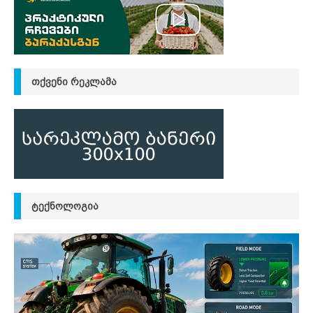
ᲗᲥᲕᲔᲜᲘ ᲠᲔᲙᲚᲐᲛᲐ
ᲢᲔᲥᲜᲝᲚᲝᲒᲘᲐ