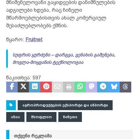
მნიშვნელოვანი გაყიდვების დანიშნულების
ადგილები ხდება, რაც ჩინელი
მწარმოებლებისთვის ახალ კომერციულ
შესაძლებლობებს ქმნის.
წყარო:
Fruitnet
სუფრის ყურძენი – დარგვა, ვენახის გაშენება,
მოვლა-მოყვანის ტექნოლოგია
წაკითხვა:
597
ᲐᲒᲠᲝᲞᲠᲝᲓᲣᲥᲢᲔᲑᲘᲡ ᲔᲥᲡᲞᲝᲠᲢᲘ ᲓᲐ ᲘᲛᲞᲝᲠᲢᲘ
ᲐᲖᲘᲐ
ᲛᲡᲝᲤᲚᲘᲝ
ᲩᲘᲜᲔᲗᲘ
ᲗᲥᲕᲔᲜᲘ ᲠᲔᲙᲚᲐᲛᲐ