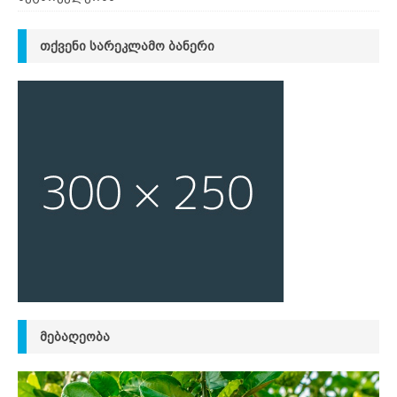
ᲗᲥᲕᲔᲜᲘ ᲡᲐᲠᲔᲙᲚᲐᲛᲝ ᲑᲐᲜᲔᲠᲘ
ᲛᲔᲑᲐᲦᲔᲝᲑᲐ