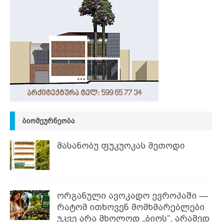
ᲑᲘᲝᲛᲔᲣᲠᲜᲔᲝᲑᲐ
მასანობუ ფუკუოკას მეთოდი
ორგანული ავოკადო ევროპაში —
რატომ ითხოვენ მომხმარებლები
უკვე არა მხოლოდ „ბიოს“, არამედ