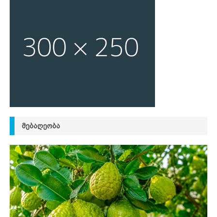
ᲛᲔᲑᲐᲦᲔᲝᲑᲐ