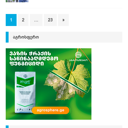
1
2
…
23
»
ᲐᲒᲠᲝᲡᲤᲔᲠᲝ