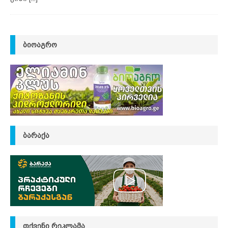
ᲑᲘᲝᲐᲒᲠᲝ
ᲑᲐᲠᲐᲥᲐ
ᲗᲥᲕᲔᲜᲘ ᲠᲔᲙᲚᲐᲛᲐ