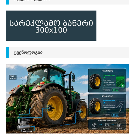
ᲢᲔᲥᲜᲝᲚᲝᲒᲘᲐ