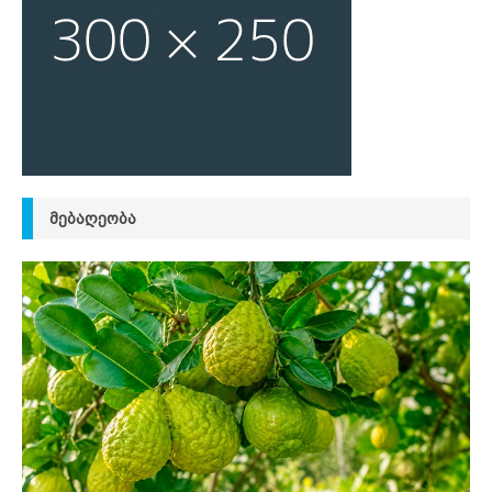
ᲛᲔᲑᲐᲦᲔᲝᲑᲐ