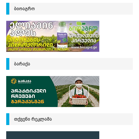
ᲑᲘᲝᲐᲒᲠᲝ
ᲑᲐᲠᲐᲥᲐ
ᲗᲥᲕᲔᲜᲘ ᲠᲔᲙᲚᲐᲛᲐ