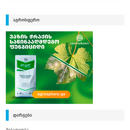
ᲐᲒᲠᲝᲡᲤᲔᲠᲝ
ᲓᲐᲠᲒᲔᲑᲘ
მებაღეობა