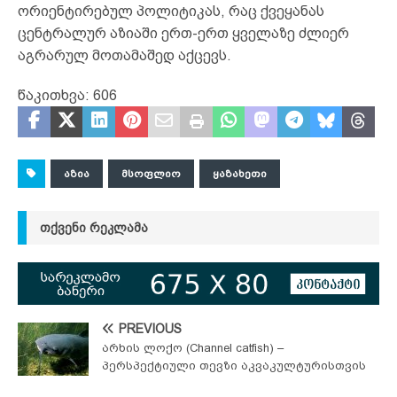
ორიენტირებულ პოლიტიკას, რაც ქვეყანას
ცენტრალურ აზიაში ერთ-ერთ ყველაზე ძლიერ
აგრარულ მოთამაშედ აქცევს.
წაკითხვა:
606
ᲐᲖᲘᲐ
ᲛᲡᲝᲤᲚᲘᲝ
ᲧᲐᲖᲐᲮᲔᲗᲘ
ᲗᲥᲕᲔᲜᲘ ᲠᲔᲙᲚᲐᲛᲐ
PREVIOUS
არხის ლოქო (Channel catfish) –
პერსპექტიული თევზი აკვაკულტურისთვის