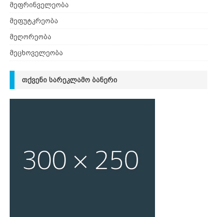
მეფრინველეობა
მეფუტკრეობა
მეღორეობა
მეცხოველეობა
ᲗᲥᲕᲔᲜᲘ ᲡᲐᲠᲔᲙᲚᲐᲛᲝ ᲑᲐᲜᲔᲠᲘ