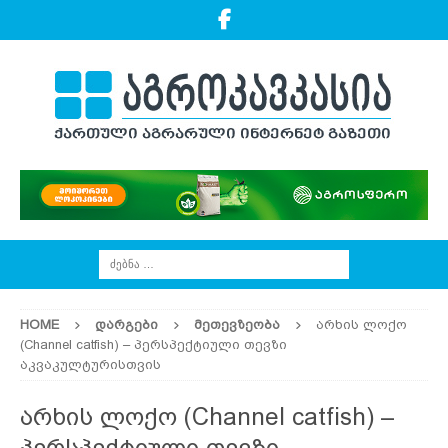
HOME
ᲓᲐᲠᲒᲔᲑᲘ
ᲛᲔᲗᲔᲕᲖᲔᲝᲑᲐ
არხის ლოქო
(Channel catfish) – პერსპექტიული თევზი
აკვაკულტურისთვის
არხის ლოქო (Channel catfish) –
პერსპექტიული თევზი