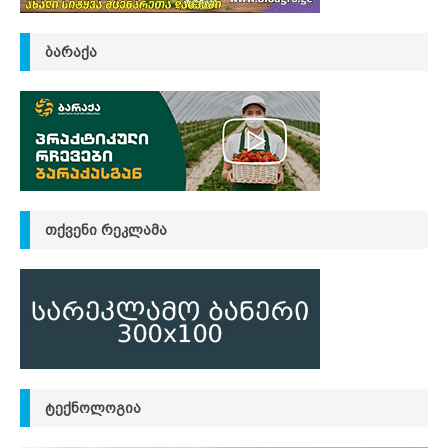
ᲑᲐᲠᲐᲥᲐ
ᲗᲥᲕᲔᲜᲘ ᲠᲔᲙᲚᲐᲛᲐ
ᲢᲔᲥᲜᲝᲚᲝᲒᲘᲐ