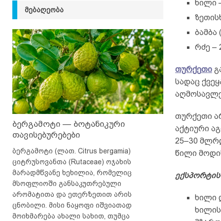
ხილი 
ᲛᲔᲑᲐᲦᲔᲝᲑᲐ
ზეთისხ
ბამბა 
რძე – 
თურქეთი
გ
სადაც ქვეყ
აღმოსავლე
თურქეთი ა
ბერგამოტი — ბოტანიკური
აქტიური ა
თავისებურებები
25–30 მლრ
ბერგამოტი (ლათ. Citrus bergamia)
წილი მოდი
ციტრუსოვანთა (Rutaceae) ოჯახის
მარადმწვანე ხეხილია, რომელიც
ექსპორტის
მსოფლიოში განსაკუთრებული
არომატითა და ეთერზეთით არის
ხილი 
ცნობილი. მისი ნაყოფი იშვიათად
ხილის
მოიხმარება ახალი სახით, თუმცა