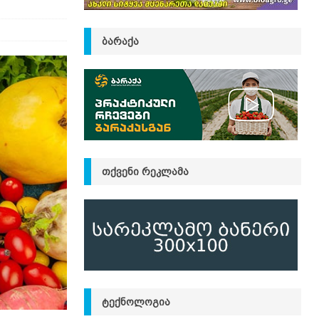
ᲑᲐᲠᲐᲥᲐ
ᲗᲥᲕᲔᲜᲘ ᲠᲔᲙᲚᲐᲛᲐ
ᲢᲔᲥᲜᲝᲚᲝᲒᲘᲐ