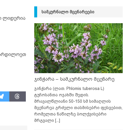
ᲡᲐᲛᲙᲣᲠᲜᲐᲚᲝ ᲛᲪᲔᲜᲐᲠᲔᲔᲑᲘ
ი ლიდერია
, ჩრდილოეთ
ჯინჭარა – სამკურნალო მცენარე
ჯინჭარა (ლათ. Phlomis tuberosa L)
ტუჩოსანთა ოჯახში შედის.
მრავალწლიანი 50-150 სმ სიმაღლის
მცენარეა გრძელი თასმისებრი ფესვებით,
რომელთა ნაწილზე ბოლქვისებრი
მრგვალი
[...]