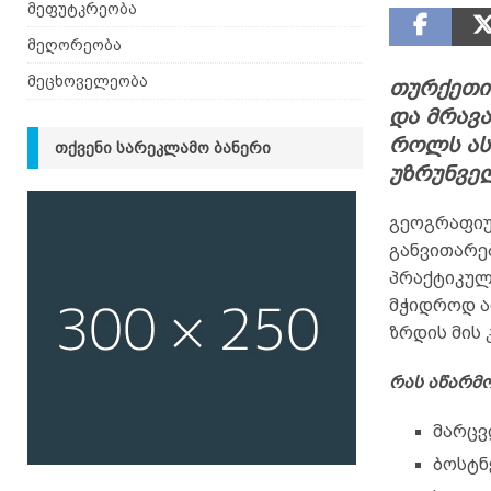
მეფუტკრეობა
მეღორეობა
მეცხოველეობა
თურქეთი
და მრავ
როლს ას
ᲗᲥᲕᲔᲜᲘ ᲡᲐᲠᲔᲙᲚᲐᲛᲝ ᲑᲐᲜᲔᲠᲘ
უზრუნველ
გეოგრაფიუ
განვითარე
პრაქტიკულ
მჭიდროდ ა
ზრდის მის
რას აწარმ
მარცვ
ბოსტნ