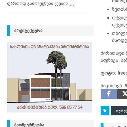
მზარდ
ფართოდ გამოიყენება კვების,
[...]
ზეთის
ფქვილ
ფქვილ
ᲐᲠᲥᲘᲢᲔᲥᲢᲣᲠᲐ
თხილი 
მსოფლ
ძირითადი 
აფრიკა, სა
ფოტო: freep
წაკითხვა:
ᲗᲣᲠᲥ
ᲑᲘᲝᲛᲔᲣᲠᲜᲔᲝᲑᲐ