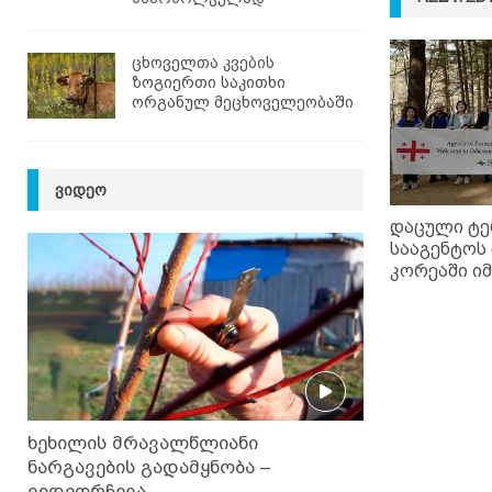
ცხოველთა კვების
ზოგიერთი საკითხი
ორგანულ მეცხოველეობაში
ᲕᲘᲓᲔᲝ
დაცული ტე
სააგენტოს
კორეაში ი
ხეხილის მრავალწლიანი
ნარგავების გადამყნობა –
ვიდეორჩევა