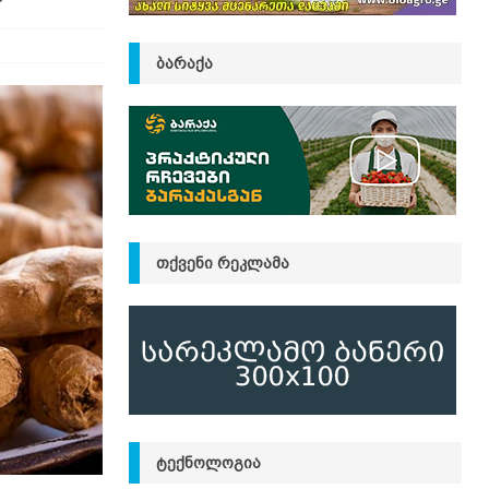
ᲑᲐᲠᲐᲥᲐ
ᲗᲥᲕᲔᲜᲘ ᲠᲔᲙᲚᲐᲛᲐ
ᲢᲔᲥᲜᲝᲚᲝᲒᲘᲐ