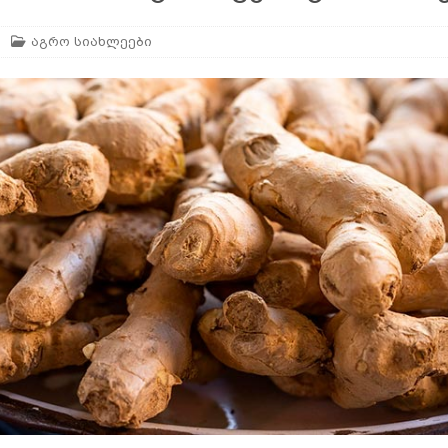
აგრო სიახლეები
არე
AGROPLUS