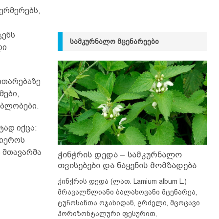
ერმერებს,
გენს
ᲡᲐᲛᲙᲣᲠᲜᲐᲚᲝ ᲛᲪᲔᲜᲐᲠᲔᲔᲑᲘ
ლი
ითარებაზე
მები,
ებლობები.
ტად იქცა:
ლიეროს
 მთავარმა
ჭინჭრის დედა – სამკურნალო
თვისებები და ნაყენის მომზადება
ჭინჭრის დედა (ლათ. Lamium album L.)
მრავალწლიანი ბალახოვანი მცენარეა,
ტუჩოსანთა ოჯახიდან, გრძელი, მცოცავი
ჰორიზონტალური ფესურით,