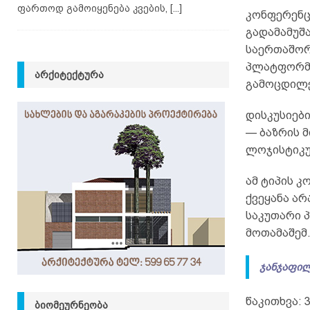
ფართოდ გამოიყენება კვების,
[...]
კონფერენც
გადამამუშ
საერთაშორ
პლატფორმა
ᲐᲠᲥᲘᲢᲔᲥᲢᲣᲠᲐ
გამოცდილე
დისკუსიები
— ბაზრის მ
ლოჯისტიკუ
ამ ტიპის კ
ქვეყანა ა
საკუთარი 
მოთამაშემ
ჯანჯაფილ
წაკითხვა:
ᲑᲘᲝᲛᲔᲣᲠᲜᲔᲝᲑᲐ