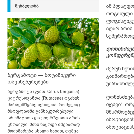
ᲛᲔᲑᲐᲦᲔᲝᲑᲐ
ამ პლატფო
ორგანული 
ლოჯისტიკუ
აღარ არის
სუპერპროდ
ღონისძიებ
კონფერენც
პერუს ხუნი
ბერგამოტი — ბოტანიკური
გაიმართებ
თავისებურებები
უმასპინძლებს
ბერგამოტი (ლათ. Citrus bergamia)
ღონისძიებ
ციტრუსოვანთა (Rutaceae) ოჯახის
ფესვი“, ორ
მარადმწვანე ხეხილია, რომელიც
მსოფლიოში განსაკუთრებული
მწარმოებე
არომატითა და ეთერზეთით არის
ასოციაციი
ცნობილი. მისი ნაყოფი იშვიათად
ასოციაცია
მოიხმარება ახალი სახით, თუმცა