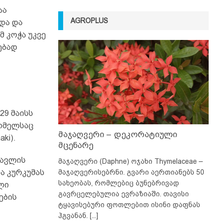
აა
AGROPLUS
და და
 კოჭა უკვე
ებად
29 მაისს
რომელსაც
მაჯაღვერი – დეკორატიული
aki).
მცენარე
მავლის
მაჯაღვერი (Daphne) ოჯახი Thymelaceae –
და კურკუმას
მაჯაღვერისებრნი. გვარი აერთიანებს 50
სახეობას, რომლებიც ბუნებრივად
ლი
გავრცელებულია ევრაზიაში. თავისი
ების
ტყავისებური ფოთლებით ისინი დაფნას
ჰგვანან.
[...]