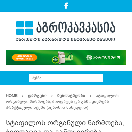
HOME
ᲓᲐᲠᲒᲔᲑᲘ
ᲛᲔᲑᲝᲡᲢᲜᲔᲝᲑᲐ
სტაფილოს
ორგანული წარმოება, ბიოდაცვა და განოყიერება –
პრაქტიკული სქემა (სეზონის მიხედვით)
სტაფილოს ორგანული წარმოება,
ბიოდაცვა და განოყიერება –