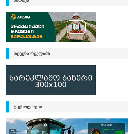
ᲑᲐᲠᲐᲥᲐ
ᲗᲥᲕᲔᲜᲘ ᲠᲔᲙᲚᲐᲛᲐ
ᲢᲔᲥᲜᲝᲚᲝᲒᲘᲐ