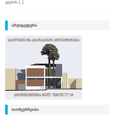
კვების,
[...]
ᲐᲠᲥᲘᲢᲔᲥᲢᲣᲠᲐ
ᲑᲘᲝᲛᲔᲣᲠᲜᲔᲝᲑᲐ