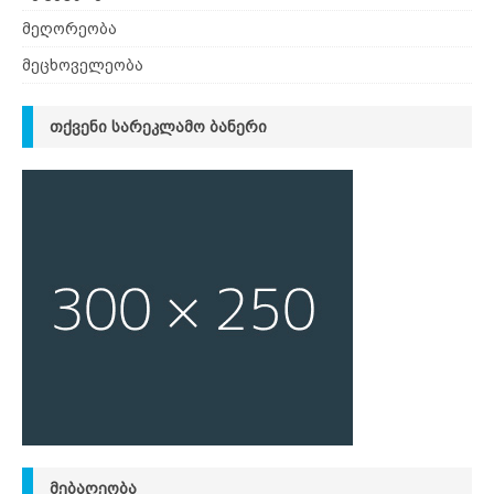
მეღორეობა
მეცხოველეობა
ᲗᲥᲕᲔᲜᲘ ᲡᲐᲠᲔᲙᲚᲐᲛᲝ ᲑᲐᲜᲔᲠᲘ
ᲛᲔᲑᲐᲦᲔᲝᲑᲐ