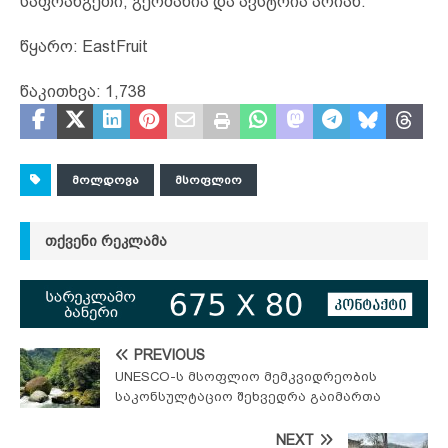
საფრანგეთი, გერმანია და ავსტრია არიან.
წყარო: EastFruit
წაკითხვა:
1,738
ᲛᲝᲚᲓᲝᲕᲐ
ᲛᲡᲝᲤᲚᲘᲝ
ᲗᲥᲕᲔᲜᲘ ᲠᲔᲙᲚᲐᲛᲐ
PREVIOUS
UNESCO-ს მსოფლიო მემკვიდრეობის
საკონსულტაციო შეხვედრა გაიმართა
NEXT