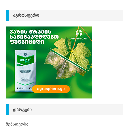
ᲐᲒᲠᲝᲡᲤᲔᲠᲝ
ᲓᲐᲠᲒᲔᲑᲘ
მებაღეობა