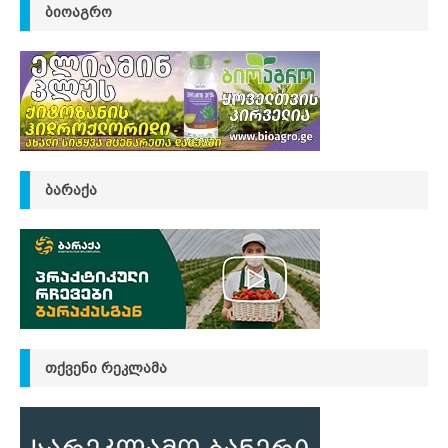
ᲑᲘᲝᲐᲒᲠᲝ
ᲑᲐᲠᲐᲥᲐ
ᲗᲥᲕᲔᲜᲘ ᲠᲔᲙᲚᲐᲛᲐ