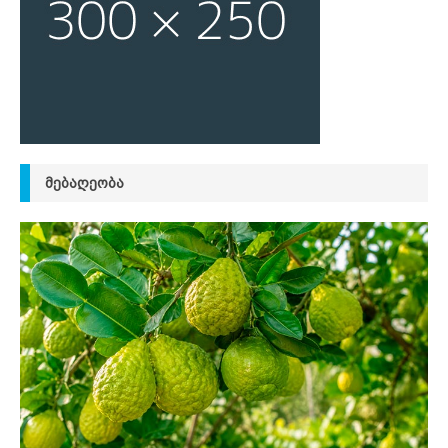
ᲛᲔᲑᲐᲦᲔᲝᲑᲐ