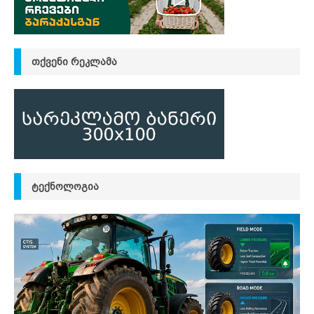
ᲗᲥᲕᲔᲜᲘ ᲠᲔᲙᲚᲐᲛᲐ
ᲢᲔᲥᲜᲝᲚᲝᲒᲘᲐ