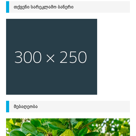
ᲗᲥᲕᲔᲜᲘ ᲡᲐᲠᲔᲙᲚᲐᲛᲝ ᲑᲐᲜᲔᲠᲘ
ᲛᲔᲑᲐᲦᲔᲝᲑᲐ