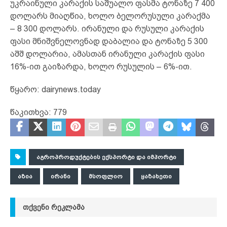
უკრაინული კარაქის საშუალო ფასმა ტონაზე 7 400
დოლარს მიაღწია, ხოლო ბელორუსული კარაქმა
– 8 300 დოლარს. ირანული და რუსული კარაქის
ფასი მნიშვნელოვნად დაბალია და ტონაზე 5 300
აშშ დოლარია, ამასთან ირანული კარაქის ფასი
16%-ით გაიზარდა, ხოლო რუსულის – 6%-ით.
წყარო: dairynews.today
წაკითხვა:
779
ᲐᲒᲠᲝᲞᲠᲝᲓᲣᲥᲢᲔᲑᲘᲡ ᲔᲥᲡᲞᲝᲠᲢᲘ ᲓᲐ ᲘᲛᲞᲝᲠᲢᲘ
ᲐᲖᲘᲐ
ᲘᲠᲐᲜᲘ
ᲛᲡᲝᲤᲚᲘᲝ
ᲧᲐᲖᲐᲮᲔᲗᲘ
ᲗᲥᲕᲔᲜᲘ ᲠᲔᲙᲚᲐᲛᲐ