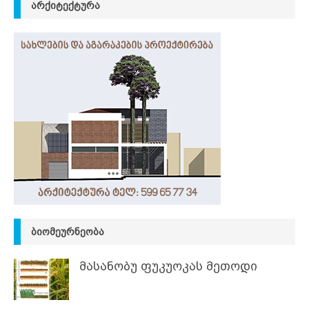
ᲐᲠᲥᲘᲢᲔᲥᲢᲣᲠᲐ
ᲑᲘᲝᲛᲔᲣᲠᲜᲔᲝᲑᲐ
მასანობუ ფუკუოკას მეთოდი