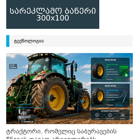
ᲢᲔᲥᲜᲝᲚᲝᲒᲘᲐ
ტრაქტორი, რომელიც საბურავების