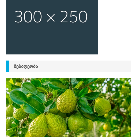
ᲛᲔᲑᲐᲦᲔᲝᲑᲐ