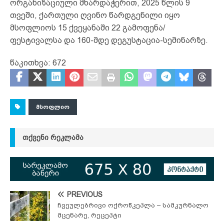
ორგანიზაციული მხარდაჭერით, 2025 წლის 9
თვეში, ქართული ღვინო წარდგენილი იყო
მსოფლიოს 15 ქვეყანაში 22 გამოფენა/
ფესტივალსა და 160-მდე დეგუსტაცია-სემინარზე.
წაკითხვა:
672
ᲛᲡᲝᲤᲚᲘᲝ
ᲗᲥᲕᲔᲜᲘ ᲠᲔᲙᲚᲐᲛᲐ
PREVIOUS
ჩვეულებრივი ოქროწკეპლა – სამკურნალო
მცენარე, რეცეპტი