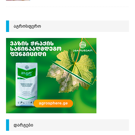
ᲐᲒᲠᲝᲡᲤᲔᲠᲝ
ᲓᲐᲠᲒᲔᲑᲘ