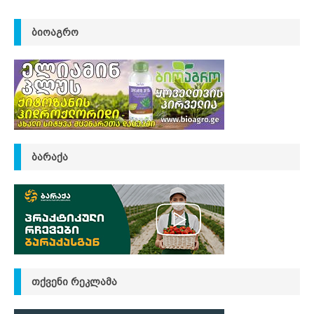
ᲑᲘᲝᲐᲒᲠᲝ
ᲑᲐᲠᲐᲥᲐ
ᲗᲥᲕᲔᲜᲘ ᲠᲔᲙᲚᲐᲛᲐ