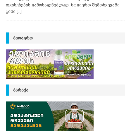
თვისებების გამოსაყენებლად. ზოგიერთ შემთხვევაში
ჯიში
[...]
ᲑᲘᲝᲐᲒᲠᲝ
ᲑᲐᲠᲐᲥᲐ