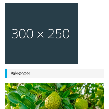
ᲛᲔᲑᲐᲦᲔᲝᲑᲐ