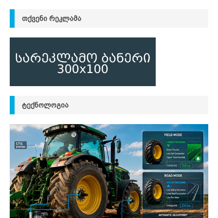
ᲗᲥᲕᲔᲜᲘ ᲠᲔᲙᲚᲐᲛᲐ
ᲢᲔᲥᲜᲝᲚᲝᲒᲘᲐ