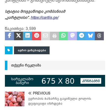
კარტლისი – გონივრული აგრობიზნესისთვის.
სტატია მოგვაწოდა კომპანიამ
„კარტლისი“.
https://cartlis.ge/
წაკითხვა:
3,599
ᲐᲒᲠᲝ ᲒᲐᲜᲪᲮᲐᲓᲔᲑᲐ
ᲗᲥᲕᲔᲜᲘ ᲠᲔᲙᲚᲐᲛᲐ
PREVIOUS
ევროპის ბაზარზე გაყინული ჟოლოს
დეფიციტი იზრდება