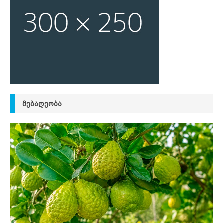
ᲛᲔᲑᲐᲦᲔᲝᲑᲐ