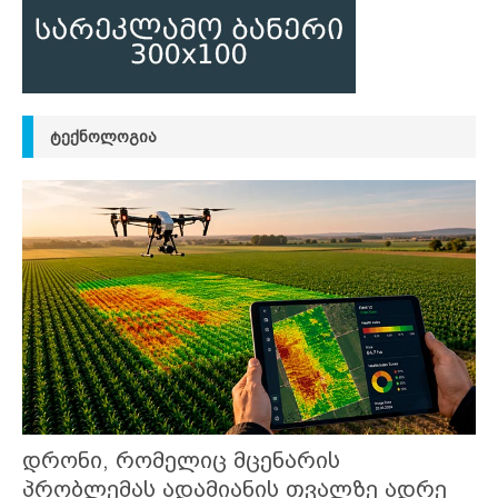
ᲢᲔᲥᲜᲝᲚᲝᲒᲘᲐ
დრონი, რომელიც მცენარის
პრობლემას ადამიანის თვალზე ადრე