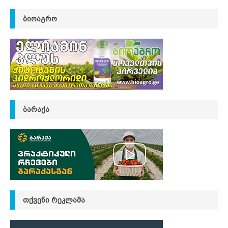
ᲑᲘᲝᲐᲒᲠᲝ
ᲑᲐᲠᲐᲥᲐ
ᲗᲥᲕᲔᲜᲘ ᲠᲔᲙᲚᲐᲛᲐ