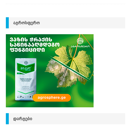
ᲐᲒᲠᲝᲡᲤᲔᲠᲝ
ᲓᲐᲠᲒᲔᲑᲘ