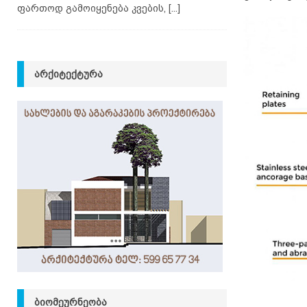
ფართოდ გამოიყენება კვების,
[...]
ᲐᲠᲥᲘᲢᲔᲥᲢᲣᲠᲐ
ᲑᲘᲝᲛᲔᲣᲠᲜᲔᲝᲑᲐ