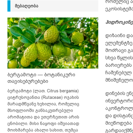
რომელიც ა
ᲛᲔᲑᲐᲦᲔᲝᲑᲐ
ეკოსისტემ
ჰიდროკინე
დიზაინი და
ელემენტზე
მოძრავი გა
სხვა წყლის
ბარიერებს
ჩაშენებულ
ბერგამოტი — ბოტანიკური
მნიშვნელოვ
თავისებურებები
ბერგამოტი (ლათ. Citrus bergamia)
დინების ე
ციტრუსოვანთა (Rutaceae) ოჯახის
ინვერტორი
მარადმწვანე ხეხილია, რომელიც
აკონტროლე
მსოფლიოში განსაკუთრებული
და დისტან
არომატითა და ეთერზეთით არის
მიეწოდება
ცნობილი. მისი ნაყოფი იშვიათად
მოიხმარება ახალი სახით, თუმცა
გარდაიქმნ