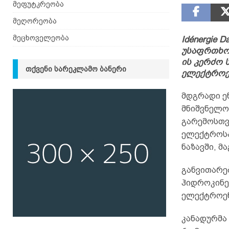
მეფუტკრეობა
მეღორეობა
მეცხოველეობა
Idénergie 
უსაფრთხოა
ის კერძო 
ᲗᲥᲕᲔᲜᲘ ᲡᲐᲠᲔᲙᲚᲐᲛᲝ ᲑᲐᲜᲔᲠᲘ
ელექტროე
მდგრადი ე
მნიშვნელო
გარემოსთვი
ელექტროსა
ნაზავში, მ
განვითარე
ჰიდროკინ
ელექტროენ
კანადურმა 