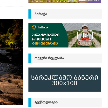
ᲑᲐᲠᲐᲥᲐ
ᲗᲥᲕᲔᲜᲘ ᲠᲔᲙᲚᲐᲛᲐ
ᲢᲔᲥᲜᲝᲚᲝᲒᲘᲐ