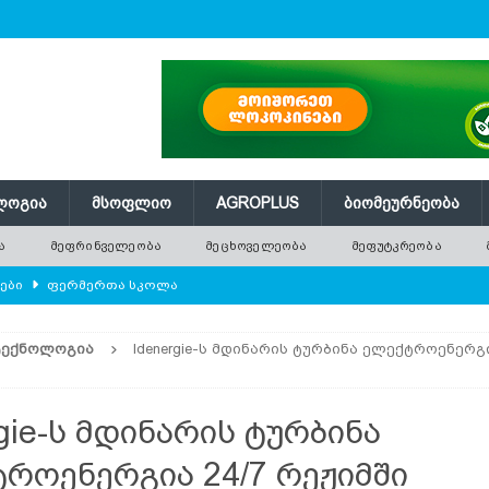
ᲚᲝᲒᲘᲐ
ᲛᲡᲝᲤᲚᲘᲝ
AGROPLUS
ᲑᲘᲝᲛᲔᲣᲠᲜᲔᲝᲑᲐ
Ა
ᲛᲔᲤᲠᲘᲜᲕᲔᲚᲔᲝᲑᲐ
ᲛᲔᲪᲮᲝᲕᲔᲚᲔᲝᲑᲐ
ᲛᲔᲤᲣᲢᲙᲠᲔᲝᲑᲐ
ლები
ᲤᲔᲠᲛᲔᲠᲗᲐ ᲡᲙᲝᲚᲐ
ᲛᲔᲕᲔᲜᲐᲮᲔᲝᲑᲐ
ᲢᲔᲥᲜᲝᲚᲝᲒᲘᲐ
Idenergie-ს მდინარის ტურბინა ელექტროენერგი
რში გამხმარ ხეებს?
AGROPLUS
ებები და პროდუქტიულობა
ᲛᲔᲤᲠᲘᲜᲕᲔᲚᲔᲝᲑᲐ
rgie-ს მდინარის ტურბინა
შვნელოვან შემცირებას პროგნოზირებენ
ᲐᲒᲠᲝ ᲡᲘᲐᲮᲚᲔᲔᲑᲘ
როენერგია 24/7 რეჟიმში