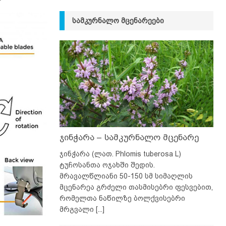
ᲡᲐᲛᲙᲣᲠᲜᲐᲚᲝ ᲛᲪᲔᲜᲐᲠᲔᲔᲑᲘ
ჯინჭარა – სამკურნალო მცენარე
ჯინჭარა (ლათ. Phlomis tuberosa L)
ტუჩოსანთა ოჯახში შედის.
მრავალწლიანი 50-150 სმ სიმაღლის
მცენარეა გრძელი თასმისებრი ფესვებით,
რომელთა ნაწილზე ბოლქვისებრი
მრგვალი
[...]