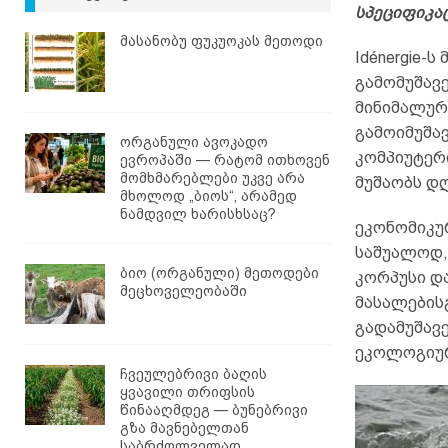
სპეციფიკა
მასანობუ ფუკუოკას მეთოდი
Idénergie-
გამომუშავე
მინიმალური
გამოიმუშავ
ორგანული ავოკადო
კომპიუტერი
ევროპაში — რატომ ითხოვენ
მომხმარებლები უკვე არა
მუშაობს დღ
მხოლოდ „ბიოს“, არამედ
ნამდვილ ხარისხსაც?
ეკონომიკუ
საშუალოდ,
ბიო (ორგანული) მეთოდები
კორპუსი დ
მეცხოველეობაში
მასალების
გადამუშავე
ეკოლოგიურ
ჩვეულებრივი ბაღის
ყვავილი თრიფსის
წინააღმდეგ — ბუნებრივი
გზა მავნებელთან
საბრძოლველად