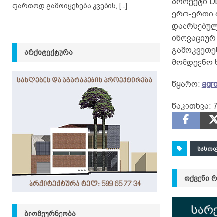
პროექტი DL
ფართოდ გამოიყენება კვების,
[...]
ერთ-ერთი 
დაარსებულ
ინოვაციურ 
გამოკვეთე
ᲐᲠᲥᲘᲢᲔᲥᲢᲣᲠᲐ
მომდევნო 
წყარო:
agr
წაკითხვა:
ᲡᲐᲡᲝᲤ
ᲗᲥᲕᲔᲜᲘ 
ᲑᲘᲝᲛᲔᲣᲠᲜᲔᲝᲑᲐ