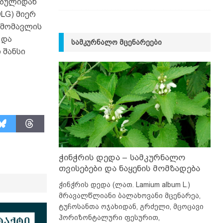
ვებულიდან
LG) მიერ
 მომავლის
 და
ᲡᲐᲛᲙᲣᲠᲜᲐᲚᲝ ᲛᲪᲔᲜᲐᲠᲔᲔᲑᲘ
 შანსი
ჭინჭრის დედა – სამკურნალო
თვისებები და ნაყენის მომზადება
ჭინჭრის დედა (ლათ. Lamium album L.)
მრავალწლიანი ბალახოვანი მცენარეა,
ტუჩოსანთა ოჯახიდან, გრძელი, მცოცავი
ჰორიზონტალური ფესურით,