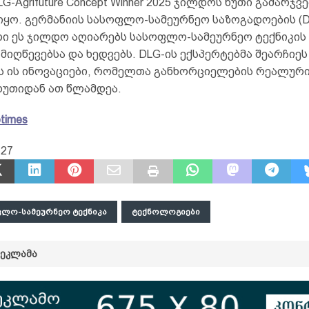
G-Agrifuture Concept Winner 2025 ჯილდოს ხუთი გამარჯ
იყო. გერმანიის სასოფლო-სამეურნეო საზოგადოების (D
ი ეს ჯილდო აღიარებს სასოფლო-სამეურნეო ტექნიკის
მიღწევებსა და ხედვებს. DLG-ის ექსპერტებმა შეარჩიეს
ს ის ინოვაციები, რომელთა განხორციელების რეალური
ხუთიდან ათ წლამდეა.
otimes
727
ᲚᲝ-ᲡᲐᲛᲔᲣᲠᲜᲔᲝ ᲢᲔᲥᲜᲘᲙᲐ
ᲢᲔᲥᲜᲝᲚᲝᲒᲘᲔᲑᲘ
ᲠᲔᲙᲚᲐᲛᲐ