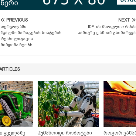
PREVIOUS
NEXT
თერჯოლაში
IDF-ის მსოფლიო რძის
წყალმომარაგების სისტემის
სამიტზე დანიამ გაიმარჯვა
რეაბილიტაცია
მიმდინარეობს
ARTICLES
 ყველაზე
ჰუმანოიდი რობოტები
როგორ ვაწ