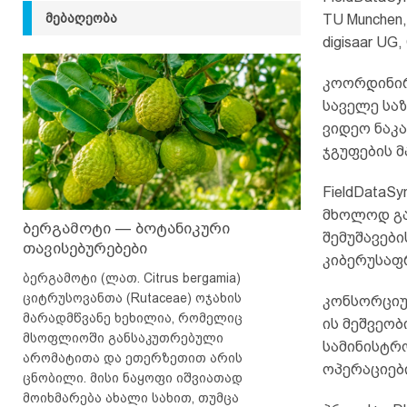
ᲛᲔᲑᲐᲦᲔᲝᲑᲐ
TU Munchen
digisaar UG,
კოორდინირ
საველე სა
ვიდეო ნაკ
ჯგუფების მ
FieldDataS
მხოლოდ გა
ბერგამოტი — ბოტანიკური
შემუშავებ
თავისებურებები
კიბერუსაფ
ბერგამოტი (ლათ. Citrus bergamia)
ციტრუსოვანთა (Rutaceae) ოჯახის
კონსორციუმ
მარადმწვანე ხეხილია, რომელიც
ის მეშვეო
მსოფლიოში განსაკუთრებული
სამინისტრო
არომატითა და ეთერზეთით არის
ოპერაციები
ცნობილი. მისი ნაყოფი იშვიათად
მოიხმარება ახალი სახით, თუმცა