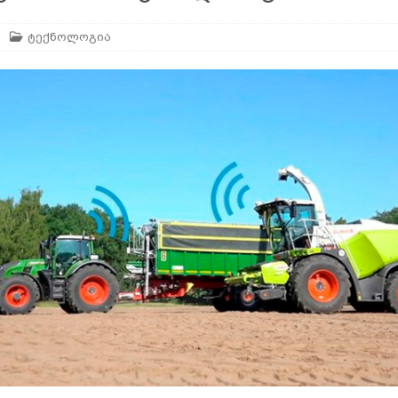
ტექნოლოგია
არე
AGROPLUS