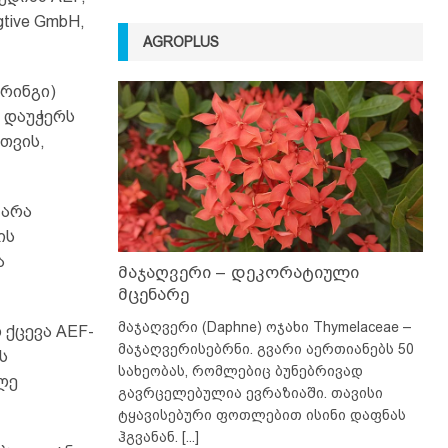
tive GmbH,
AGROPLUS
რინგი)
ს დაუჭერს
თვის,
 არა
ის
ა
მაჯაღვერი – დეკორატიული
მცენარე
მაჯაღვერი (Daphne) ოჯახი Thymelaceae –
 ქცევა AEF-
მაჯაღვერისებრნი. გვარი აერთიანებს 50
ს
სახეობას, რომლებიც ბუნებრივად
ლე
გავრცელებულია ევრაზიაში. თავისი
ტყავისებური ფოთლებით ისინი დაფნას
ჰგვანან.
[...]