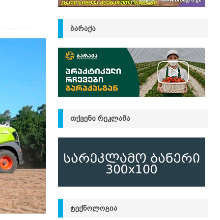
ᲑᲐᲠᲐᲥᲐ
ᲗᲥᲕᲔᲜᲘ ᲠᲔᲙᲚᲐᲛᲐ
ᲢᲔᲥᲜᲝᲚᲝᲒᲘᲐ