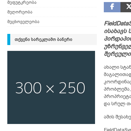
მეფუტკრეობა
მეღორეობა
მეცხოველეობა
FieldDat
ისახავს 
პირდაპი
ᲗᲥᲕᲔᲜᲘ ᲡᲐᲠᲔᲙᲚᲐᲛᲝ ᲑᲐᲜᲔᲠᲘ
უზრუნვე
შერეული 
ახალი სტა
მაგალითად
კოორდინაც
პრობლემა, 
პროპრიეტა
და სრულ თ
ამის შესახე
FieldDataS