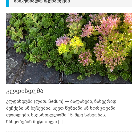
ᲡᲐᲛᲙᲣᲠᲜᲐᲚᲝ ᲛᲪᲔᲜᲐᲠᲔᲔᲑᲘ
კლდისდუმა
კლდისდუმა (ლათ. Sedum) — ბალახები, ნახევრად
ბუჩქები ან ბუჩქებია. აქვთ წვნიანი ან ხორცოვანი
ფოთლები. საქართველოში 15-მდე სახეობაა.
სახეობების მეტი წილი
[...]