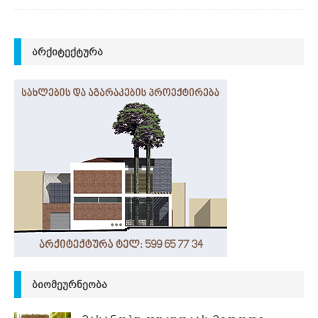
ᲐᲠᲥᲘᲢᲔᲥᲢᲣᲠᲐ
ᲑᲘᲝᲛᲔᲣᲠᲜᲔᲝᲑᲐ