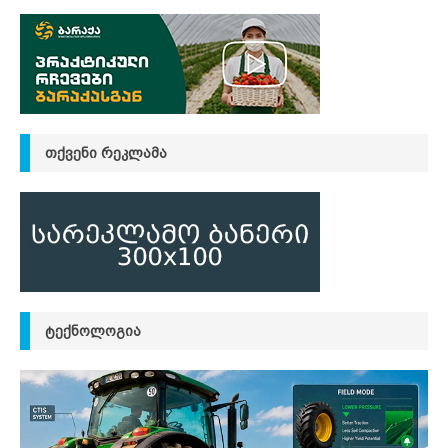
ᲗᲥᲕᲔᲜᲘ ᲠᲔᲙᲚᲐᲛᲐ
ᲢᲔᲥᲜᲝᲚᲝᲒᲘᲐ