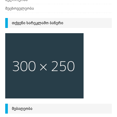
მეცხოველეობა
ᲗᲥᲕᲔᲜᲘ ᲡᲐᲠᲔᲙᲚᲐᲛᲝ ᲑᲐᲜᲔᲠᲘ
ᲛᲔᲑᲐᲦᲔᲝᲑᲐ