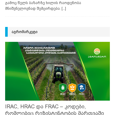
გამოც წელს ბაზარზე ხილის რაოდენობა
მნიშვნელოვნად შემცირდება.
[...]
ᲐᲒᲠᲝᲛᲐᲠᲙᲔᲢᲘ
IRAC, HRAC და FRAC – კოდები,
რომლებიც რეზისტენტობის მართვაში