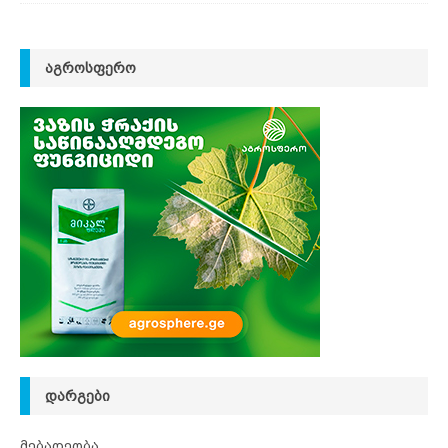
ᲐᲒᲠᲝᲡᲤᲔᲠᲝ
ᲓᲐᲠᲒᲔᲑᲘ
მებაღეობა