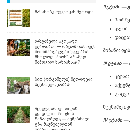
II ეტაპი —
მასანობუ ფუკუოკას მეთოდი
მორწყ
კვება:
დაცვა
ორგანული ავოკადო
ევროპაში — რატომ ითხოვენ
მიზანი: ფე
მომხმარებლები უკვე არა
მხოლოდ „ბიოს“, არამედ
ნამდვილ ხარისხსაც?
III ეტაპი 
კვება:
ბიო (ორგანული) მეთოდები
მეცხოველეობაში
აქცენტ
დაცვა
მცენარე იკ
ჩვეულებრივი ბაღის
ყვავილი თრიფსის
წინააღმდეგ — ბუნებრივი
IV ეტაპი 
გზა მავნებელთან
საბრძოლველად