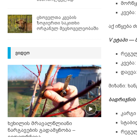
მორწყ
კვება
ცხოველთა კვების
ზოგიერთი საკითხი
აქ იწყება 
ორგანულ მეცხოველეობაში
V ეტაპი —
ᲕᲘᲓᲔᲝ
რეგულ
კვება:
დაცვა
მიზანი: ხ
ბადრიჯნის 
კარგი
სტაბი
ხეხილის მრავალწლიანი
ნარგავების გადამყნობა –
რეგულ
ვიდეორჩევა