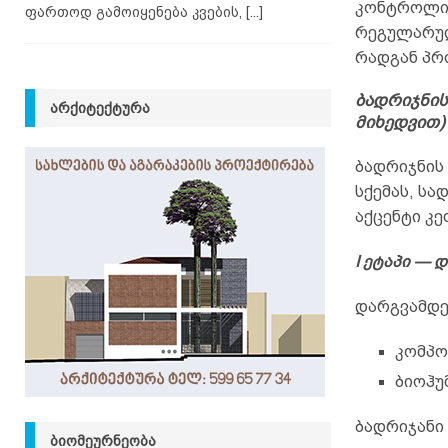
კონტროლი 
ფართოდ გამოიყენება კვების,
[...]
რეგულარულ
რადგან პრ
ბადრიჯნის
ᲐᲠᲥᲘᲢᲔᲥᲢᲣᲠᲐ
მიხედვით)
ბადრიჯნის
სქემას, სა
აქცენტი კე
I ეტაპი — 
დარგვამდე 
კომპო
ბიოჰუ
ბადრიჯანი
ᲑᲘᲝᲛᲔᲣᲠᲜᲔᲝᲑᲐ