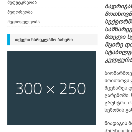
მეფუტკრეობა
ბადრიჯა
მეღორეობა
მოთხოვნ
სექტორშ
მეცხოველეობა
სამზარე
მთელი სე
ᲗᲥᲕᲔᲜᲘ ᲡᲐᲠᲔᲙᲚᲐᲛᲝ ᲑᲐᲜᲔᲠᲘ
მცირე დ
სტაბილუ
კულტურა
ბიოწარმოე
მოითხოვს 
მცენარეა 
გარემოში.
გრუნტში, ი
სეზონის გ
ნიადაგის 
ჰუმუსით მ