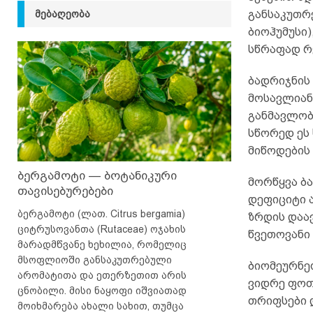
ᲛᲔᲑᲐᲦᲔᲝᲑᲐ
განსაკუთრ
ბიოჰუმუსი)
სწრაფად რე
ბადრიჯნის
მოსავლიან
განმავლობ
სწორედ ეს
მიწოდების
ბერგამოტი — ბოტანიკური
მორწყვა ბ
თავისებურებები
დეფიციტი 
ბერგამოტი (ლათ. Citrus bergamia)
ზრდის დაავ
ციტრუსოვანთა (Rutaceae) ოჯახის
წვეთოვანი 
მარადმწვანე ხეხილია, რომელიც
მსოფლიოში განსაკუთრებული
ბიომეურნე
არომატითა და ეთერზეთით არის
ვიდრე ფოთ
ცნობილი. მისი ნაყოფი იშვიათად
თრიფსები დ
მოიხმარება ახალი სახით, თუმცა