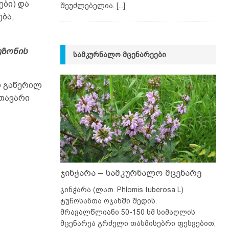
ები) და
შეუძლებელია.
[...]
ბა,
ეზონის
ᲡᲐᲛᲙᲣᲠᲜᲐᲚᲝ ᲛᲪᲔᲜᲐᲠᲔᲔᲑᲘ
რ გაწერილ
მთავარი
ჯინჭარა – სამკურნალო მცენარე
ჯინჭარა (ლათ. Phlomis tuberosa L)
ტუჩოსანთა ოჯახში შედის.
მრავალწლიანი 50-150 სმ სიმაღლის
მცენარეა გრძელი თასმისებრი ფესვებით,