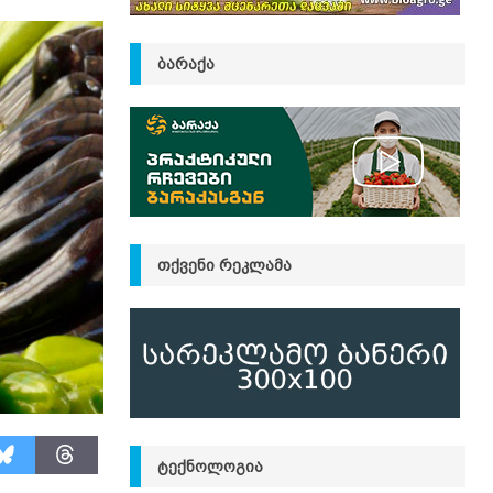
ᲑᲐᲠᲐᲥᲐ
ᲗᲥᲕᲔᲜᲘ ᲠᲔᲙᲚᲐᲛᲐ
ᲢᲔᲥᲜᲝᲚᲝᲒᲘᲐ