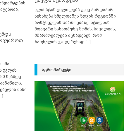
ციკლი მცირდება
ანდარტების
აგებობა,
კლიმატის ცვლილება უკვე პირდაპირ
აისახება ხმელთაშუა ზღვის რეგიონში
ბოსტნეულის წარმოებაზე. იტალიის
მთავარი სასათბურე ზონის, სიცილიის,
უნდა
მწარმოებლები აცხადებენ, რომ
მოვუაროთ
ზაფხულის უკიდურესად
[...]
თომა
ᲐᲒᲠᲝᲛᲐᲠᲙᲔᲢᲘ
ს უვლის.
80 სკამდე
აანაწილა.
ებელია მისი
…]