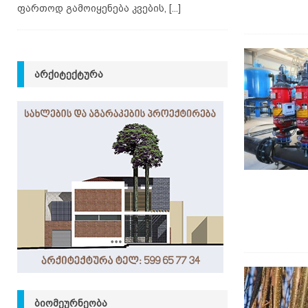
ფართოდ გამოიყენება კვების,
[...]
ᲐᲠᲥᲘᲢᲔᲥᲢᲣᲠᲐ
ᲑᲘᲝᲛᲔᲣᲠᲜᲔᲝᲑᲐ