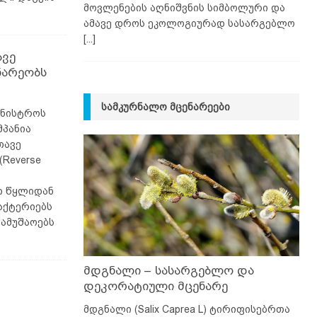
მოვლენების აღნიშვნის სიმბოლური და
ამავე დროს ეკოლოგიურად სასარგებლო
[...]
ვე
ნარეობს
ᲡᲐᲛᲙᲣᲠᲜᲐᲚᲝ ᲛᲪᲔᲜᲐᲠᲔᲔᲑᲘ
ინისტროს
მპანია
თავე
(Reverse
თ წყლიდან
ბაქტერიებს
სამუშაოებს
მდგნალი – სასარგებლო და
დეკორატიული მცენარე
მდგნალი (Salix Caprea L) ტირიფისებრთა