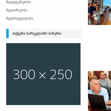
მეფუტკრეობა
მეღორეობა
მეცხოველეობა
ᲗᲥᲕᲔᲜᲘ ᲡᲐᲠᲔᲙᲚᲐᲛᲝ ᲑᲐᲜᲔᲠᲘ