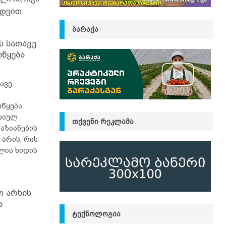
ედვით.
ᲑᲐᲠᲐᲥᲐ
ს სათავე
იწყება
ავე
წყება.
რიულ
ᲗᲥᲕᲔᲜᲘ ᲠᲔᲙᲚᲐᲛᲐ
აზიანების
 არის, რის
ლია ხიდის
ო არხის
ა
ᲢᲔᲥᲜᲝᲚᲝᲒᲘᲐ