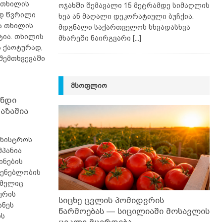
 თხილის
ოჯახში შემავალი 15 მეტრამდე სიმაღლის
დ წვრილი
ხეა ან მაღალი დეკორატიული ბუჩქია.
ა თხილის
მდგნალი საქართველოს სხვადასხვა
ეტია. თხილის
მხარეში ნაირგვარი
[...]
ა ქაოტურად,
 შემთხვევაში
ᲛᲡᲝᲤᲚᲘᲝ
ენდი
აზაშია
ინისტროს
მპანია
ინების
შენებლობის
ომელიც
ურის
სიცხე ცვლის პომიდვრის
ანეს
წარმოებას — სიცილიაში მოსავლის
ის