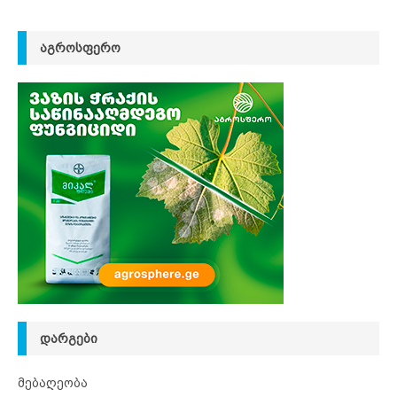
ᲐᲒᲠᲝᲡᲤᲔᲠᲝ
ᲓᲐᲠᲒᲔᲑᲘ
მებაღეობა