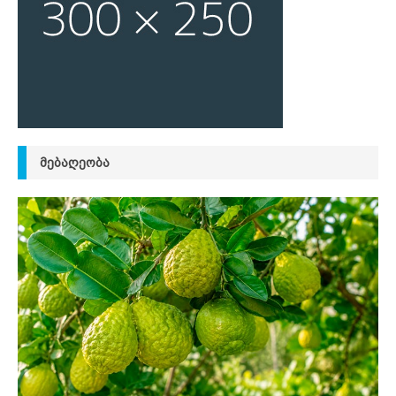
ᲛᲔᲑᲐᲦᲔᲝᲑᲐ