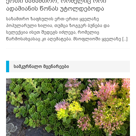
ერთი საზამთრო, რომელიც ორი
ადამიანის წონას უტოლდებოდა
საზამთრო ზაფხულის ერთ-ერთი ყველაზე
პოპულარული ხილია, თუმცა ზოგჯერ ბუნება და
სელექცია ისეთ შედეგს იძლევა, რომელიც
წარმოსახვასაც კი აღემატება. მსოფლიოში ყველაზე
[...]
ᲡᲐᲛᲙᲣᲠᲜᲐᲚᲝ ᲛᲪᲔᲜᲐᲠᲔᲔᲑᲘ