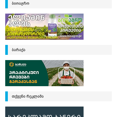
ᲑᲘᲝᲐᲒᲠᲝ
ᲑᲐᲠᲐᲥᲐ
ᲗᲥᲕᲔᲜᲘ ᲠᲔᲙᲚᲐᲛᲐ