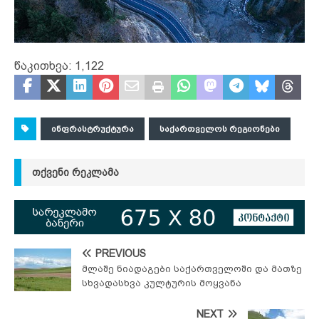
წაკითხვა:
1,122
ᲘᲜᲤᲠᲐᲡᲢᲠᲣᲥᲢᲣᲠᲐ
ᲡᲐᲥᲐᲠᲗᲕᲔᲚᲝᲡ ᲠᲔᲒᲘᲝᲜᲔᲑᲘ
ᲗᲥᲕᲔᲜᲘ ᲠᲔᲙᲚᲐᲛᲐ
PREVIOUS
მლაშე ნიადაგები საქართველოში და მათზე
სხვადასხვა კულტურის მოყვანა
NEXT