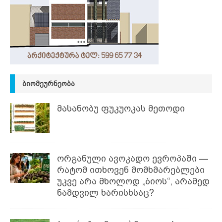
ᲑᲘᲝᲛᲔᲣᲠᲜᲔᲝᲑᲐ
მასანობუ ფუკუოკას მეთოდი
ორგანული ავოკადო ევროპაში —
რატომ ითხოვენ მომხმარებლები
უკვე არა მხოლოდ „ბიოს“, არამედ
ნამდვილ ხარისხსაც?