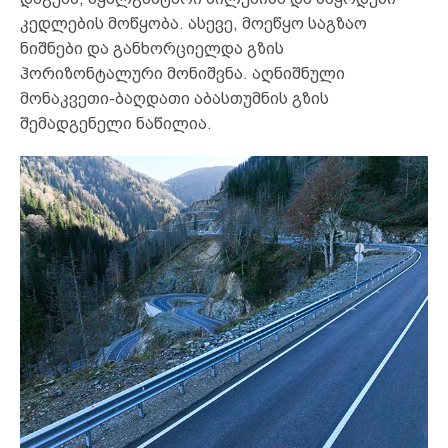
კედლების მოწყობა. ასევე, მოეწყო საგზაო
ნიშნები და განხორციელდა გზის
ჰორიზონტალური მონიშვნა. აღნიშნული
მონაკვეთი-ბაღდათი აბასთუმნის გზის
შემადგენელი ნაწილია.