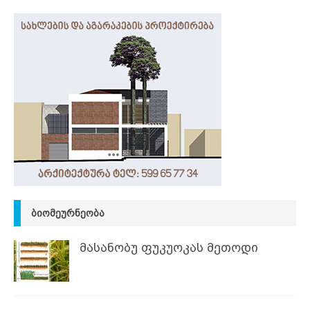
ᲑᲘᲝᲛᲔᲣᲠᲜᲔᲝᲑᲐ
მასანობუ ფუკუოკას მეთოდი