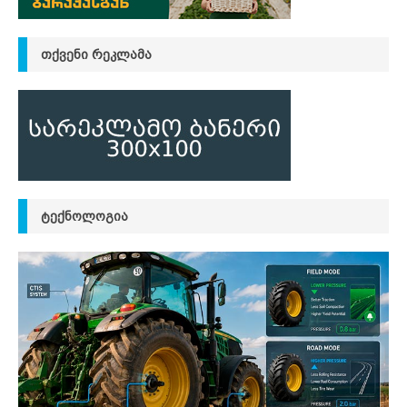
ᲗᲥᲕᲔᲜᲘ ᲠᲔᲙᲚᲐᲛᲐ
ᲢᲔᲥᲜᲝᲚᲝᲒᲘᲐ