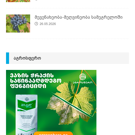
მევენახეობა-მეღვინეობა სამეგრელოში
26.05.2026
ᲐᲒᲠᲝᲡᲤᲔᲠᲝ