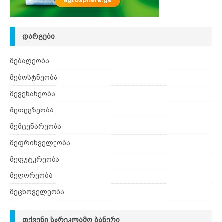
ᲓᲐᲠᲒᲔᲑᲘ
მებაღეობა
მებოსტნეობა
მევენახეობა
მეთევზეობა
მემცენარეობა
მეფრინველეობა
მეფუტკრეობა
მეღორეობა
მეცხოველეობა
ᲗᲥᲕᲔᲜᲘ ᲡᲐᲠᲔᲙᲚᲐᲛᲝ ᲑᲐᲜᲔᲠᲘ