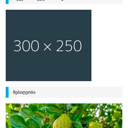
ᲛᲔᲑᲐᲦᲔᲝᲑᲐ