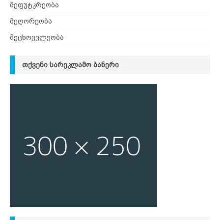
მეფუტკრეობა
მეღორეობა
მეცხოველეობა
ᲗᲥᲕᲔᲜᲘ ᲡᲐᲠᲔᲙᲚᲐᲛᲝ ᲑᲐᲜᲔᲠᲘ