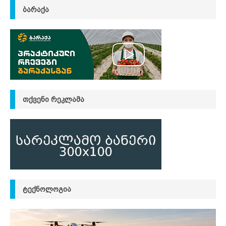
ᲑᲐᲠᲐᲥᲐ
ᲗᲥᲕᲔᲜᲘ ᲠᲔᲙᲚᲐᲛᲐ
ᲢᲔᲥᲜᲝᲚᲝᲒᲘᲐ