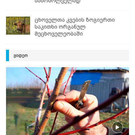
საბრძოლველად
ცხოველთა კვების ზოგიერთი
საკითხი ორგანულ
მეცხოველეობაში
ᲕᲘᲓᲔᲝ