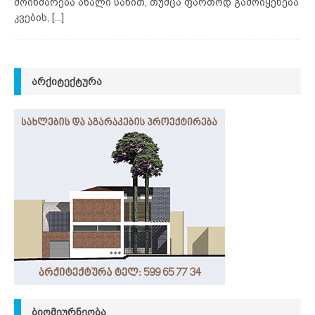
მოიხმარება ახალი სახით, თუმცა ფართოდ გამოიყენება
კვების,
[...]
ᲐᲠᲥᲘᲢᲔᲥᲢᲣᲠᲐ
ᲑᲘᲝᲛᲔᲣᲠᲜᲔᲝᲑᲐ