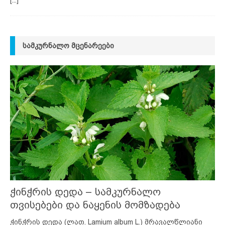
[...]
ᲡᲐᲛᲙᲣᲠᲜᲐᲚᲝ ᲛᲪᲔᲜᲐᲠᲔᲔᲑᲘ
ჭინჭრის დედა – სამკურნალო
თვისებები და ნაყენის მომზადება
ჭინჭრის დედა (ლათ. Lamium album L.) მრავალწლიანი