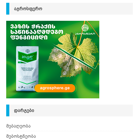
ᲐᲒᲠᲝᲡᲤᲔᲠᲝ
ᲓᲐᲠᲒᲔᲑᲘ
მებაღეობა
მებოსტნეობა