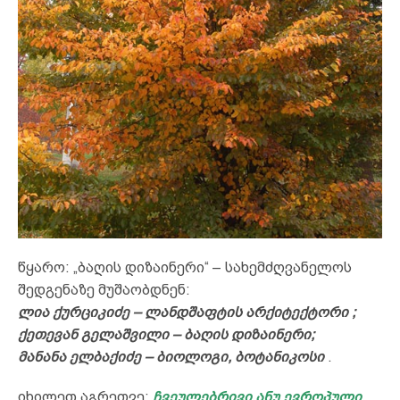
წყარო: „ბაღის დიზაინერი“ – სახემძღვანელოს
შედგენაზე მუშაობდნენ:
ლია ქურციკიძე – ლანდშაფტის არქიტექტორი ;
ქეთევან გელაშვილი – ბაღის დიზაინერი;
მანანა ელბაქიძე – ბიოლოგი, ბოტანიკოსი
.
იხილეთ აგრეთვე:
ჩვეულებრივი ანუ ევროპული