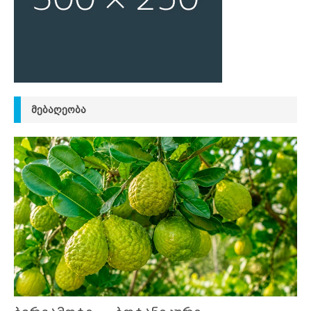
ᲛᲔᲑᲐᲦᲔᲝᲑᲐ