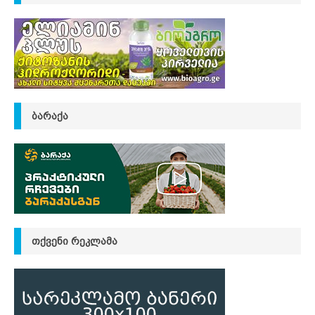
ᲑᲐᲠᲐᲥᲐ
ᲗᲥᲕᲔᲜᲘ ᲠᲔᲙᲚᲐᲛᲐ