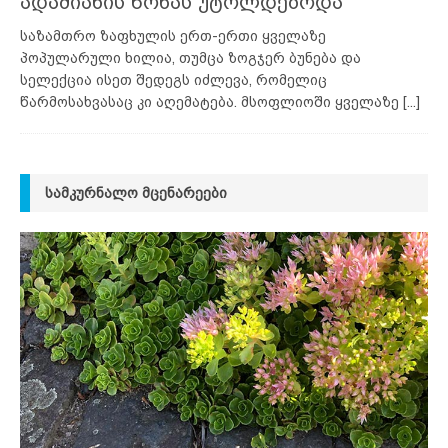
ადამიანის წონას უტოლდებოდა
საზამთრო ზაფხულის ერთ-ერთი ყველაზე
პოპულარული ხილია, თუმცა ზოგჯერ ბუნება და
სელექცია ისეთ შედეგს იძლევა, რომელიც
წარმოსახვასაც კი აღემატება. მსოფლიოში ყველაზე
[...]
ᲡᲐᲛᲙᲣᲠᲜᲐᲚᲝ ᲛᲪᲔᲜᲐᲠᲔᲔᲑᲘ