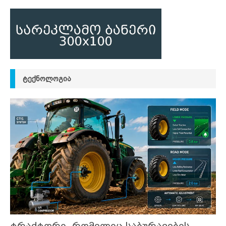
ᲢᲔᲥᲜᲝᲚᲝᲒᲘᲐ
ტრაქტორი, რომელიც საბურავების