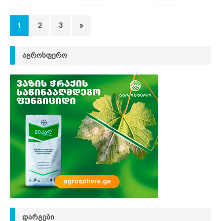
1
2
3
»
ᲐᲒᲠᲝᲡᲤᲔᲠᲝ
ᲓᲐᲠᲒᲔᲑᲘ