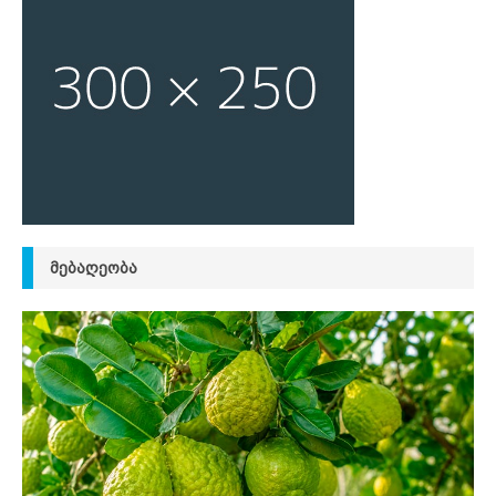
ᲛᲔᲑᲐᲦᲔᲝᲑᲐ