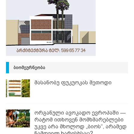
ᲑᲘᲝᲛᲔᲣᲠᲜᲔᲝᲑᲐ
მასანობუ ფუკუოკას მეთოდი
ორგანული ავოკადო ევროპაში —
რატომ ითხოვენ მომხმარებლები
უკვე არა მხოლოდ „ბიოს“, არამედ
ნამდვილ ხარისხსაც?