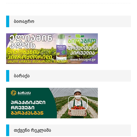
ᲑᲘᲝᲐᲒᲠᲝ
ᲑᲐᲠᲐᲥᲐ
ᲗᲥᲕᲔᲜᲘ ᲠᲔᲙᲚᲐᲛᲐ