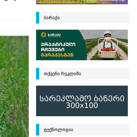
ᲑᲐᲠᲐᲥᲐ
ᲗᲥᲕᲔᲜᲘ ᲠᲔᲙᲚᲐᲛᲐ
ᲢᲔᲥᲜᲝᲚᲝᲒᲘᲐ