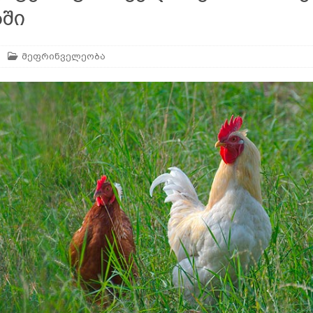
ბში
ან
ᲛᲔᲪᲮᲝᲕᲔᲚᲔᲝᲑᲐ
მეფრინველეობა