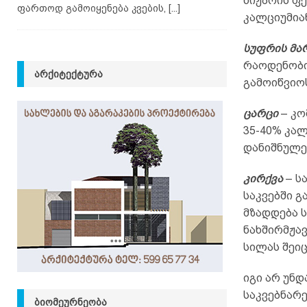
ნიჟარის ფქ
ფართოდ გამოიყენება კვების,
[...]
კალციუმია
სუფრის მა
რაოდენობი
ᲐᲠᲥᲘᲢᲔᲥᲢᲣᲠᲐ
გამოიწვიოს
ცარცი
– კო
35-40% კალ
დანიშნულე
კირქვა
– ს
საკვებში 
მზადდება 
ნახშირმჟავ
სილას შეიც
იგი არ უნდ
საკვებნარე
ᲑᲘᲝᲛᲔᲣᲠᲜᲔᲝᲑᲐ