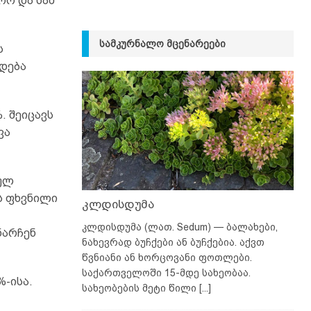
ორ და სამ
ᲡᲐᲛᲙᲣᲠᲜᲐᲚᲝ ᲛᲪᲔᲜᲐᲠᲔᲔᲑᲘ
ს
დება
. შეიცავს
ვა
ბულ
ს ფხვნილი
კლდისდუმა
კლდისდუმა (ლათ. Sedum) — ბალახები,
ნარჩენ
ნახევრად ბუჩქები ან ბუჩქებია. აქვთ
წვნიანი ან ხორცოვანი ფოთლები.
საქართველოში 15-მდე სახეობაა.
%-ისა.
სახეობების მეტი წილი
[...]