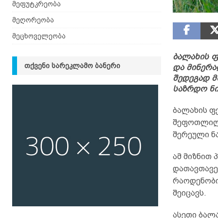
მეფუტკრეობა
მეღორეობა
მეცხოველეობა
ბალახის ფ
ᲗᲥᲕᲔᲜᲘ ᲡᲐᲠᲔᲙᲚᲐᲛᲝ ᲑᲐᲜᲔᲠᲘ
და მინერა
შედეგად მ
საზრდო ნი
ბალახის ფ
შეფოთლილი
შერეული ნ
ამ მიზნით
დათავთავებ
რაოდენობი
შეიცავს.
ასეთი ბალ