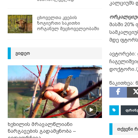
კალციუმს 
ორკალციუმ
ცხოველთა კვების
ზოგიერთი საკითხი
მასში 20% 
ორგანულ მეცხოველეობაში
სამკალციუმ
მდე ფტორს
ᲕᲘᲓᲔᲝ
ავტორები: 
ჩაგელიშვილ
დოქტორი./კ
წაკითხვა:
6
ᲤᲠᲘᲜ
ხეხილის მრავალწლიანი
ᲗᲥᲕᲔᲜᲘ 
ნარგავების გადამყნობა –
ვიდეორჩევა