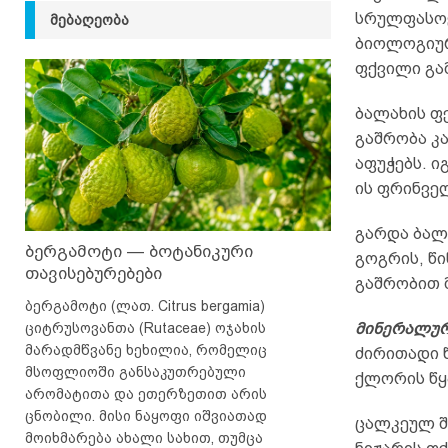
სრულფასოვ
ᲛᲔᲑᲐᲦᲔᲝᲑᲐ
ბიოლოგიურ
ფქვილი გა
ბალახის ფქ
გაშრობა კ
აფუჭებს. ი
ის ფრინვე
გარდა ბალ
ბერგამოტი — ბოტანიკური
გოგრის, წი
თავისებურებები
გაშრობით 
ბერგამოტი (ლათ. Citrus bergamia)
ციტრუსოვანთა (Rutaceae) ოჯახის
მინერალურ
მარადმწვანე ხეხილია, რომელიც
ძირითადი წ
მსოფლიოში განსაკუთრებული
ქლორის წყ
არომატითა და ეთერზეთით არის
ცნობილი. მისი ნაყოფი იშვიათად
ცალკეულ შე
მოიხმარება ახალი სახით, თუმცა