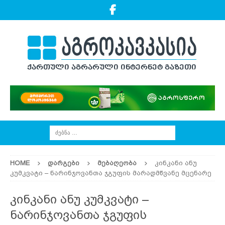
HOME
ᲓᲐᲠᲒᲔᲑᲘ
ᲛᲔᲑᲐᲦᲔᲝᲑᲐ
კინკანი ანუ
კუმკვატი – ნარინჯოვანთა ჯგუფის მარადმწვანე მცენარე
კინკანი ანუ კუმკვატი –
ნარინჯოვანთა ჯგუფის