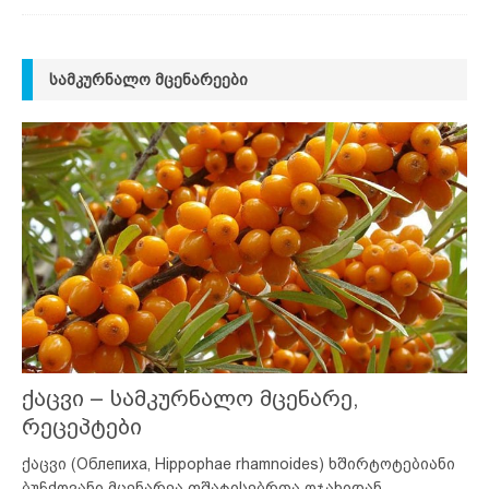
ᲡᲐᲛᲙᲣᲠᲜᲐᲚᲝ ᲛᲪᲔᲜᲐᲠᲔᲔᲑᲘ
ქაცვი – სამკურნალო მცენარე,
რეცეპტები
ქაცვი (Облепиха, Hippophae rhamnoides) ხშირტოტებიანი
ბუჩქოვანი მცენარეა ფშატისებრთა ოჯახიდან.