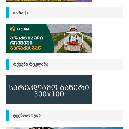
ᲑᲐᲠᲐᲥᲐ
ᲗᲥᲕᲔᲜᲘ ᲠᲔᲙᲚᲐᲛᲐ
ᲢᲔᲥᲜᲝᲚᲝᲒᲘᲐ