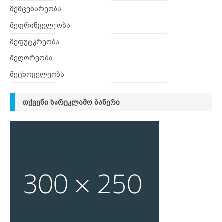
მემცენარეობა
მეფრინველეობა
მეფუტკრეობა
მეღორეობა
მეცხოველეობა
ᲗᲥᲕᲔᲜᲘ ᲡᲐᲠᲔᲙᲚᲐᲛᲝ ᲑᲐᲜᲔᲠᲘ