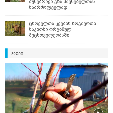
ბუნებრივი გზა მავნებელთან
საბრძოლველად
ცხოველთა კვების ზოგიერთი
საკითხი ორგანულ
მეცხოველეობაში
ᲕᲘᲓᲔᲝ