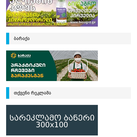
ᲑᲐᲠᲐᲥᲐ
ᲗᲥᲕᲔᲜᲘ ᲠᲔᲙᲚᲐᲛᲐ