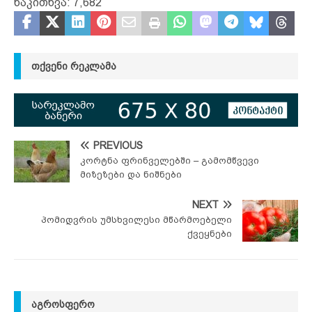
წაკითხვა:
7,682
ᲗᲥᲕᲔᲜᲘ ᲠᲔᲙᲚᲐᲛᲐ
PREVIOUS
კორტნა ფრინველებში – გამომწვევი
მიზეზები და ნიშნები
NEXT
პომიდვრის უმსხვილესი მწარმოებელი
ქვეყნები
ᲐᲒᲠᲝᲡᲤᲔᲠᲝ