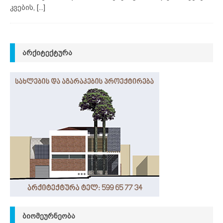
კვების,
[...]
ᲐᲠᲥᲘᲢᲔᲥᲢᲣᲠᲐ
ᲑᲘᲝᲛᲔᲣᲠᲜᲔᲝᲑᲐ