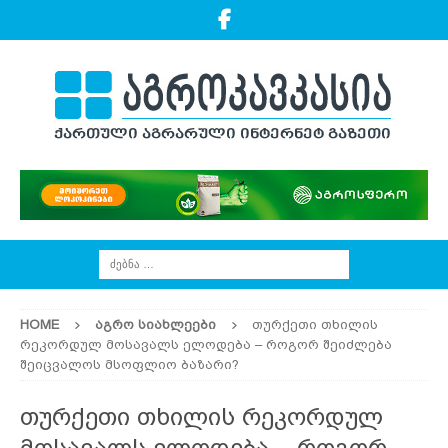
HOME
ᲐᲒᲠᲝ ᲡᲘᲐᲮᲚᲔᲔᲑᲘ
თურქეთი თხილის
რეკორდულ მოსავალს ელოდება – როგორ შეიძლება
შეიცვალოს მსოფლიო ბაზარი?
თურქეთი თხილის რეკორდულ
მოსავალს ელოდება – როგორ