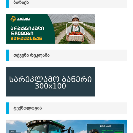
ᲑᲐᲠᲐᲥᲐ
ᲗᲥᲕᲔᲜᲘ ᲠᲔᲙᲚᲐᲛᲐ
ᲢᲔᲥᲜᲝᲚᲝᲒᲘᲐ