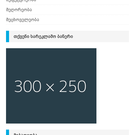
მეღორეობა
მეცხოველეობა
ᲗᲥᲕᲔᲜᲘ ᲡᲐᲠᲔᲙᲚᲐᲛᲝ ᲑᲐᲜᲔᲠᲘ