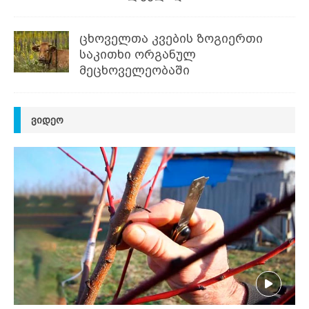
ცხოველთა კვების ზოგიერთი
საკითხი ორგანულ
მეცხოველეობაში
ᲕᲘᲓᲔᲝ