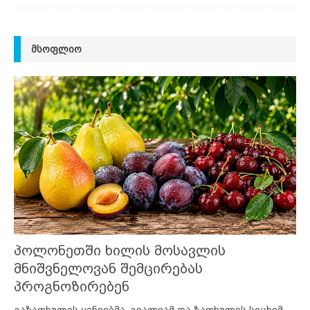
ᲛᲡᲝᲤᲚᲘᲝ
პოლონეთში ხილის მოსავლის
მნიშვნელოვან შემცირებას
პროგნოზირებენ
გაზაფხულის ყინვებმა, გვალვამ და ზაფხულის სიცხემ