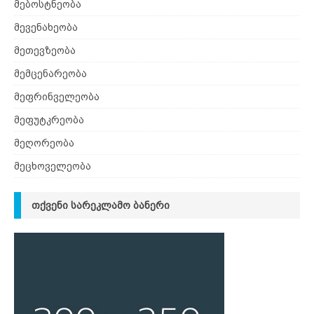
მებოსტნეობა
მევენახეობა
მეთევზეობა
მემცენარეობა
მეფრინველეობა
მეფუტკრეობა
მეღორეობა
მეცხოველეობა
ᲗᲥᲕᲔᲜᲘ ᲡᲐᲠᲔᲙᲚᲐᲛᲝ ᲑᲐᲜᲔᲠᲘ