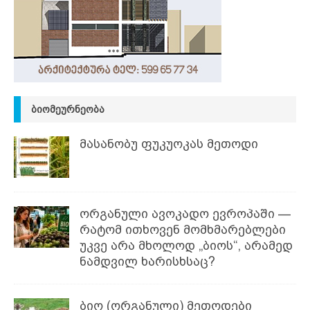
ᲑᲘᲝᲛᲔᲣᲠᲜᲔᲝᲑᲐ
მასანობუ ფუკუოკას მეთოდი
ორგანული ავოკადო ევროპაში —
რატომ ითხოვენ მომხმარებლები
უკვე არა მხოლოდ „ბიოს“, არამედ
ნამდვილ ხარისხსაც?
ბიო (ორგანული) მეთოდები