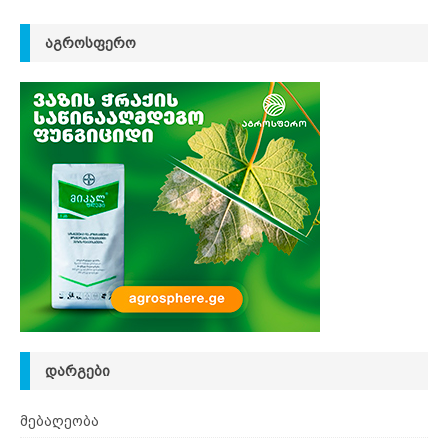
ᲐᲒᲠᲝᲡᲤᲔᲠᲝ
ᲓᲐᲠᲒᲔᲑᲘ
მებაღეობა