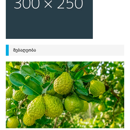
ᲛᲔᲑᲐᲦᲔᲝᲑᲐ