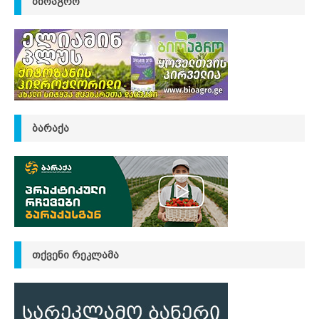
ᲑᲘᲝᲐᲒᲠᲝ
ᲑᲐᲠᲐᲥᲐ
ᲗᲥᲕᲔᲜᲘ ᲠᲔᲙᲚᲐᲛᲐ