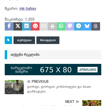
წყარო:
mk-turkey
წაკითხვა:
1,203
ᲗᲣᲠᲥᲔᲗᲘ
ᲛᲡᲝᲤᲚᲘᲝ
ᲗᲥᲕᲔᲜᲘ ᲠᲔᲙᲚᲐᲛᲐ
PREVIOUS
ტორფი, ტორფის კომპოსტები და მათი
დამზადება
NEXT