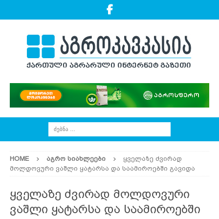
HOME
ᲐᲒᲠᲝ ᲡᲘᲐᲮᲚᲔᲔᲑᲘ
ყველაზე ძვირად
მოლდოვური ვაშლი ყატარსა და საამიროებში გავიდა
ყველაზე ძვირად მოლდოვური
ვაშლი ყატარსა და საამიროებში