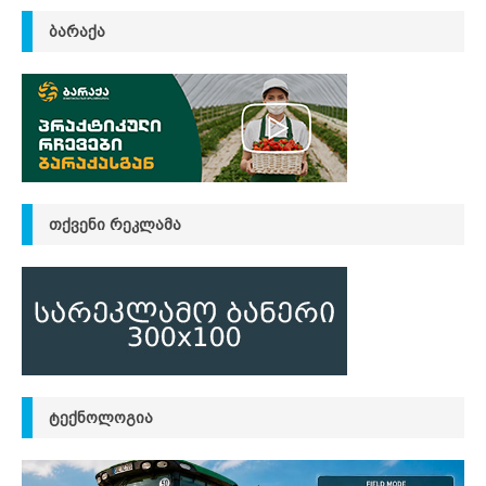
ᲑᲐᲠᲐᲥᲐ
ᲗᲥᲕᲔᲜᲘ ᲠᲔᲙᲚᲐᲛᲐ
ᲢᲔᲥᲜᲝᲚᲝᲒᲘᲐ