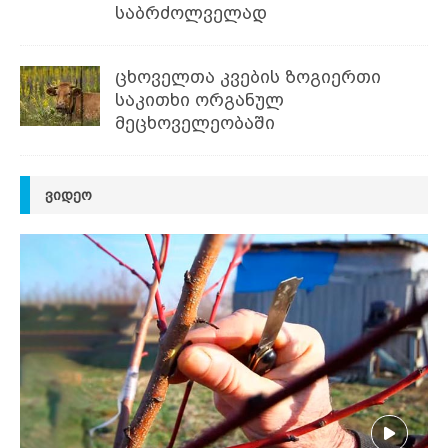
საბრძოლველად
ცხოველთა კვების ზოგიერთი
საკითხი ორგანულ
მეცხოველეობაში
ᲕᲘᲓᲔᲝ