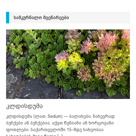
ᲡᲐᲛᲙᲣᲠᲜᲐᲚᲝ ᲛᲪᲔᲜᲐᲠᲔᲔᲑᲘ
კლდისდუმა
კლდისდუმა (ლათ. Sedum) — ბალახები, ნახევრად
ბუჩქები ან ბუჩქებია. აქვთ წვნიანი ან ხორცოვანი
ფოთლები. საქართველოში 15-მდე სახეობაა.