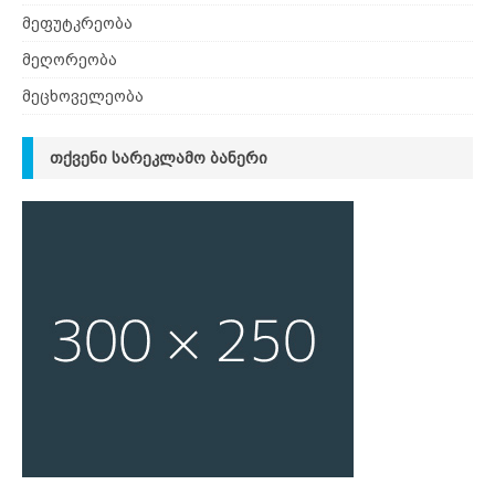
მეფუტკრეობა
მეღორეობა
მეცხოველეობა
ᲗᲥᲕᲔᲜᲘ ᲡᲐᲠᲔᲙᲚᲐᲛᲝ ᲑᲐᲜᲔᲠᲘ