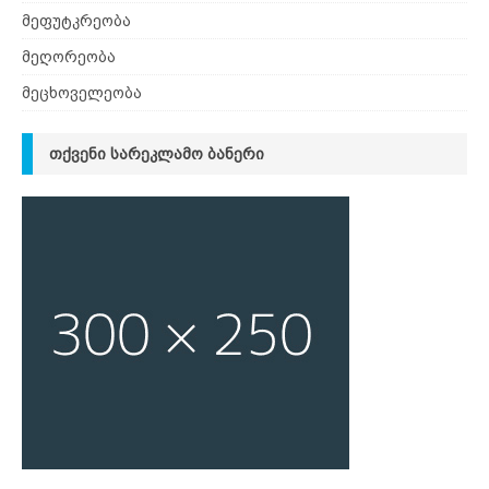
მეფუტკრეობა
მეღორეობა
მეცხოველეობა
ᲗᲥᲕᲔᲜᲘ ᲡᲐᲠᲔᲙᲚᲐᲛᲝ ᲑᲐᲜᲔᲠᲘ