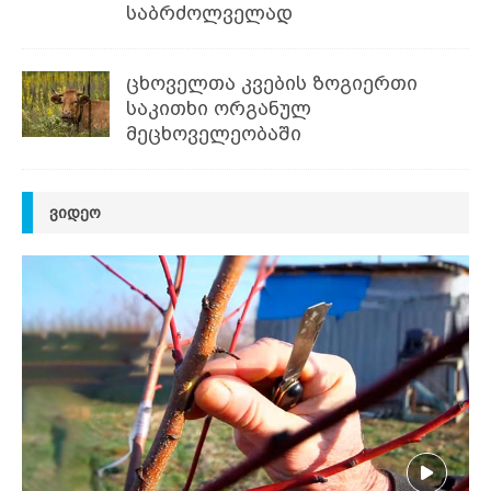
საბრძოლველად
ცხოველთა კვების ზოგიერთი
საკითხი ორგანულ
მეცხოველეობაში
ᲕᲘᲓᲔᲝ