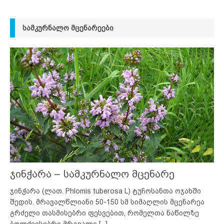
ᲡᲐᲛᲙᲣᲠᲜᲐᲚᲝ ᲛᲪᲔᲜᲐᲠᲔᲔᲑᲘ
ჯინჭარა – სამკურნალო მცენარე
ჯინჭარა (ლათ. Phlomis tuberosa L) ტუჩოსანთა ოჯახში
შედის. მრავალწლიანი 50-150 სმ სიმაღლის მცენარეა
გრძელი თასმისებრი ფესვებით, რომელთა ნაწილზე
ბოლქვისებრი მრგვალი
[...]