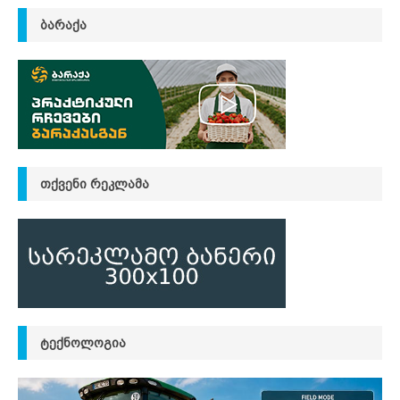
ᲑᲐᲠᲐᲥᲐ
ᲗᲥᲕᲔᲜᲘ ᲠᲔᲙᲚᲐᲛᲐ
ᲢᲔᲥᲜᲝᲚᲝᲒᲘᲐ