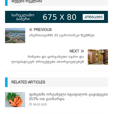
ᲗᲥᲕᲔᲜᲘ ᲠᲔᲙᲚᲐᲛᲐ
PREVIOUS
აზერბაიჯანში 23 აგროპარკი შექმნეს
NEXT
ჩინეთი და ყირგიზეთი აგრო და
ლოჯისტიკურ პროექტებს ახორციელებენ
RELATED ARTICLES
ფინეთში ორგანული სტაფილოს გაყიდვები
253%-ით გაიზარდა
08.02.2025