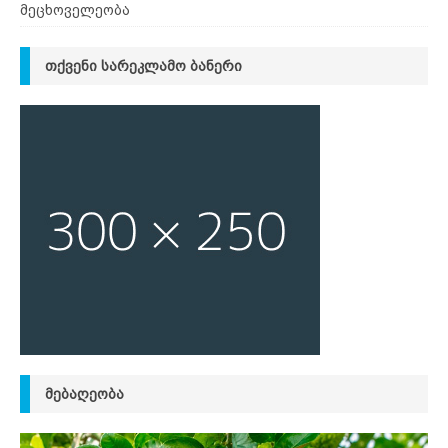
მეცხოველეობა
ᲗᲥᲕᲔᲜᲘ ᲡᲐᲠᲔᲙᲚᲐᲛᲝ ᲑᲐᲜᲔᲠᲘ
ᲛᲔᲑᲐᲦᲔᲝᲑᲐ