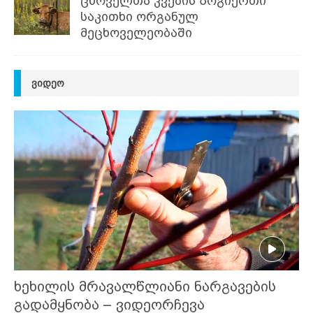
ცხოველთა კვების ზოგიერთი
საკითხი ორგანულ
მეცხოველეობაში
ᲕᲘᲓᲔᲝ
ხეხილის მრავალწლიანი ნარგავების
გადამყნობა – ვიდეორჩევა