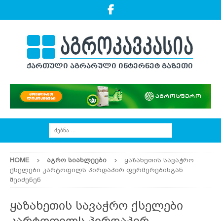
HOME
ᲐᲒᲠᲝ ᲡᲘᲐᲮᲚᲔᲔᲑᲘ
ყაზახეთის სავაჭრო
ქსელები კარტოფილს პირდაპირ ფერმერებისგან
შეიძენენ
ყაზახეთის სავაჭრო ქსელები
კარტოფილს პირდაპირ