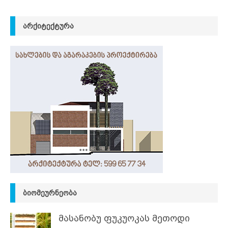
ᲐᲠᲥᲘᲢᲔᲥᲢᲣᲠᲐ
ᲑᲘᲝᲛᲔᲣᲠᲜᲔᲝᲑᲐ
მასანობუ ფუკუოკას მეთოდი