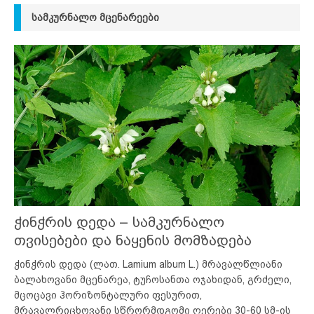
ᲡᲐᲛᲙᲣᲠᲜᲐᲚᲝ ᲛᲪᲔᲜᲐᲠᲔᲔᲑᲘ
ჭინჭრის დედა – სამკურნალო
თვისებები და ნაყენის მომზადება
ჭინჭრის დედა (ლათ. Lamium album L.) მრავალწლიანი
ბალახოვანი მცენარეა, ტუჩოსანთა ოჯახიდან, გრძელი,
მცოცავი ჰორიზონტალური ფესურით,
მრავალრიცხოვანი სწრორმდგომი ღერები 30-60 სმ-ის