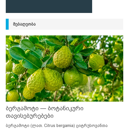
ᲛᲔᲑᲐᲦᲔᲝᲑᲐ
ბერგამოტი — ბოტანიკური
თავისებურებები
ბერგამოტი (ლათ. Citrus bergamia) ციტრუსოვანთა