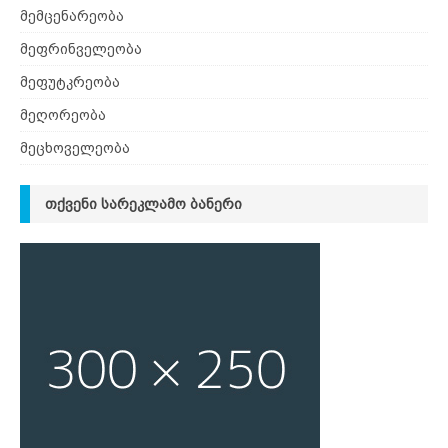
მემცენარეობა
მეფრინველეობა
მეფუტკრეობა
მეღორეობა
მეცხოველეობა
ᲗᲥᲕᲔᲜᲘ ᲡᲐᲠᲔᲙᲚᲐᲛᲝ ᲑᲐᲜᲔᲠᲘ