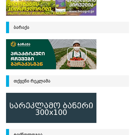
ᲑᲐᲠᲐᲥᲐ
ᲗᲥᲕᲔᲜᲘ ᲠᲔᲙᲚᲐᲛᲐ
ᲢᲔᲥᲜᲝᲚᲝᲒᲘᲐ