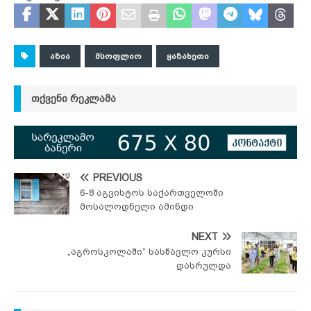
ᲐᲖᲘᲐ
ᲛᲡᲝᲤᲚᲘᲝ
ᲧᲐᲖᲐᲮᲔᲗᲘ
ᲗᲥᲕᲔᲜᲘ ᲠᲔᲙᲚᲐᲛᲐ
PREVIOUS
6-8 აგვისტოს საქართველოში
მოსალოდნელი ამინდი
NEXT
„აგროსკოლაში” სასწავლო კურსი
დასრულდა