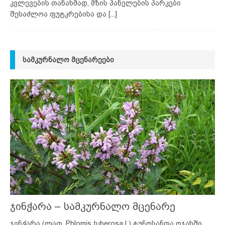
კვლევების თანახმად, მზის პანელების პარკები
შესაძლოა ფუტკრებისა და
[...]
ᲡᲐᲛᲙᲣᲠᲜᲐᲚᲝ ᲛᲪᲔᲜᲐᲠᲔᲔᲑᲘ
ჯინჭარა – სამკურნალო მცენარე
ჯინჭარა (ლათ. Phlomis tuberosa L) ტუჩოსანთა ოჯახში