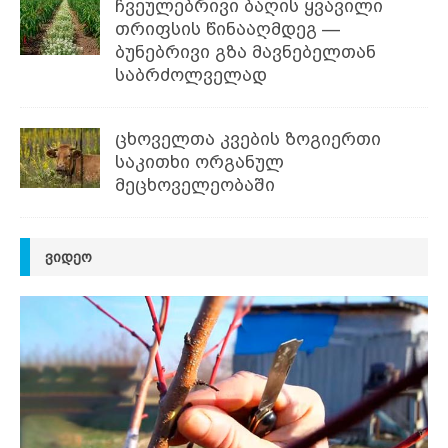
ჩვეულებრივი ბაღის ყვავილი
თრიფსის წინააღმდეგ —
ბუნებრივი გზა მავნებელთან
საბრძოლველად
ცხოველთა კვების ზოგიერთი
საკითხი ორგანულ
მეცხოველეობაში
ᲕᲘᲓᲔᲝ